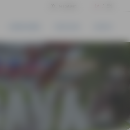
LV
EN
Iestatījumi
UZŅĒMĒJDARBĪBA
PAKALPOJUMI
KONTAKTI