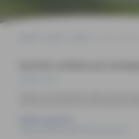
Sākumlapa
Pasākumi
Jauniešiem
Sportistu sveikšana pa
Sportistu sveikšana par sasniegu
Jauniešiem
Sports
Pasākums var tikt fotografēts un filmēts. Sacensību or
materiālus bez saskaņošanas ar tajās redzamajiem cilv
Pasākuma organizators
Jelgavas pašvaldības iestāde "Sporta servisa centrs"