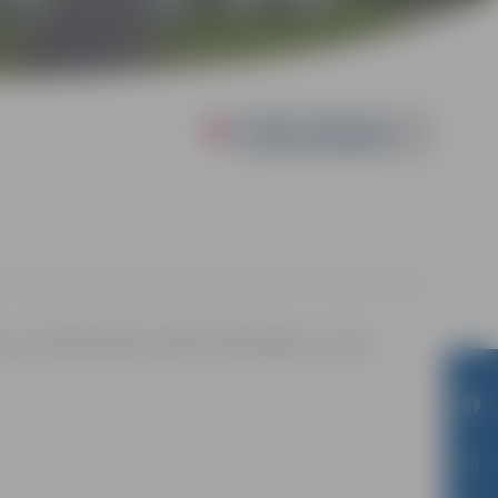
Powered by
ie ūdenstūrisma un sporta bāzes Pilssalas ielā 5, Jelgavā |
0.00 eiro
m sacensību laikā uzņemtās fotogrāfijas un video