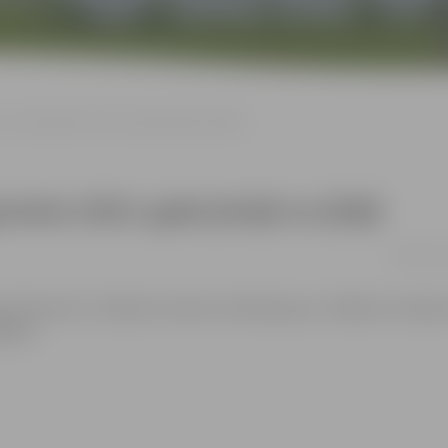
r sasniegumiem 2024. gada jūnijā un jūlijā
miem 2024. gada jūnijā un jūlijā
20.08. | P
ganizatoriem ir tiesības izmantot mārketinga un reklāmas mērķie
ēkiem.