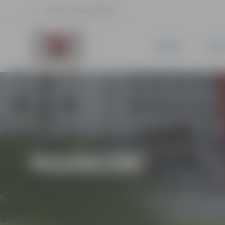
24.6 °C, 2.3 m/s, 64.6 %
JAUNUMI
PILSĒ
PASĀKUMI