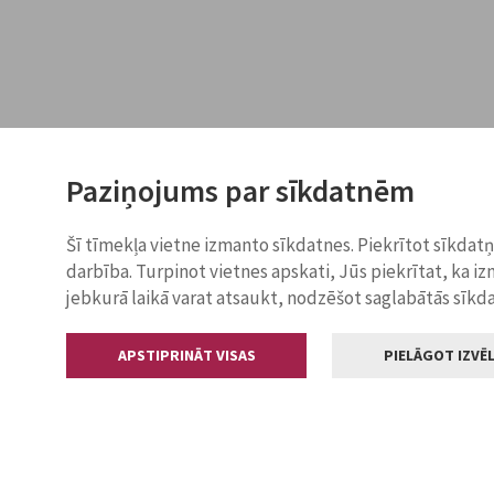
Paziņojums par sīkdatnēm
Šī tīmekļa vietne izmanto sīkdatnes. Piekrītot sīkdat
darbība. Turpinot vietnes apskati, Jūs piekrītat, ka i
jebkurā laikā varat atsaukt, nodzēšot saglabātās sīkd
APSTIPRINĀT VISAS
PIELĀGOT IZVĒL