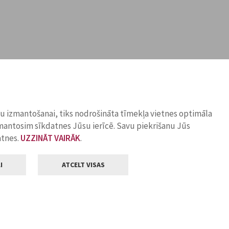
ņu izmantošanai, tiks nodrošināta tīmekļa vietnes optimāla
zmantosim sīkdatnes Jūsu ierīcē. Savu piekrišanu Jūs
atnes.
UZZINĀT VAIRĀK
.
I
ATCELT VISAS