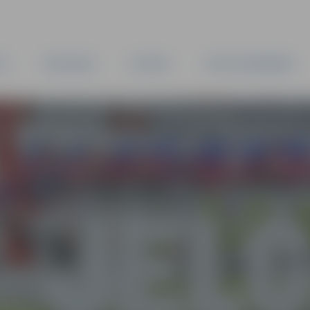
TA
PAŠVALDĪBA
IESTĀDES
KAPITĀLSABIEDRĪBAS