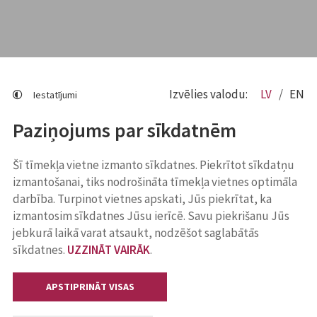
Izvēlies valodu:
LV
EN
Iestatījumi
Paziņojums par sīkdatnēm
Šī tīmekļa vietne izmanto sīkdatnes. Piekrītot sīkdatņu
izmantošanai, tiks nodrošināta tīmekļa vietnes optimāla
darbība. Turpinot vietnes apskati, Jūs piekrītat, ka
izmantosim sīkdatnes Jūsu ierīcē. Savu piekrišanu Jūs
jebkurā laikā varat atsaukt, nodzēšot saglabātās
sīkdatnes.
UZZINĀT VAIRĀK
.
APSTIPRINĀT VISAS