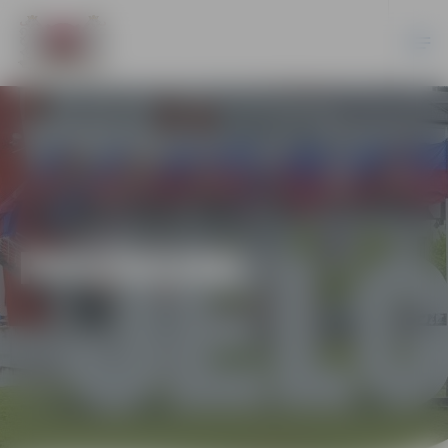
PASĀKUMI