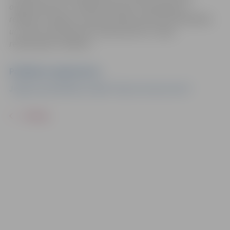
organizatoriem ir tiesības izmantot mārketinga un
reklāmas mērķiem sacensību laikā uzņemtās fotogrāfijas
un video materiālus bez saskaņošanas ar tajās
redzamajiem cilvēkiem.
Pasākuma organizators
Jelgavas pašvaldības iestāde “Sporta servisa centrs”
ATPAKAĻ