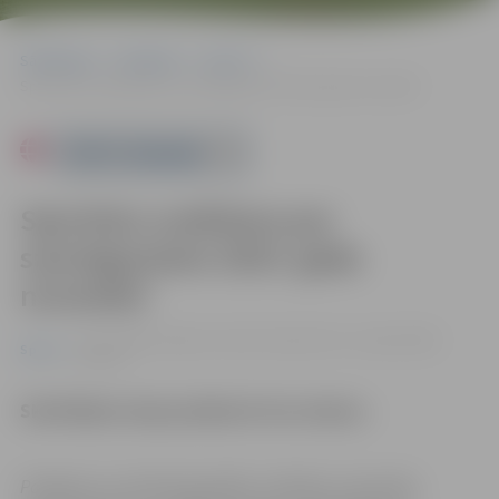
Sākumlapa
Pasākumi
Sports
Sportistu sveikšana par sasniegumiem 2024. gada novembrī
Powered by
Sportistu sveikšana par
sasniegumiem 2024. gada
novembrī
11.12. 16:40 | Jelgavas domē Lielajā ielā 11, Jelgavā |
Bez
Sports
maksas
Skatītājiem ieeja pasākumā bez maksas.
Pasākums var tikt fotografēts un filmēts. Sacensību