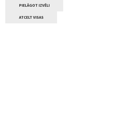
PIELĀGOT IZVĒLI
ATCELT VISAS
Kontakti
Jelgavas valstpilsētas pašvaldība
Lielā iela 11, Jelgava, LV-3001
+371 63005522
pasts@jelgava.lv
Klientu apkalpošana