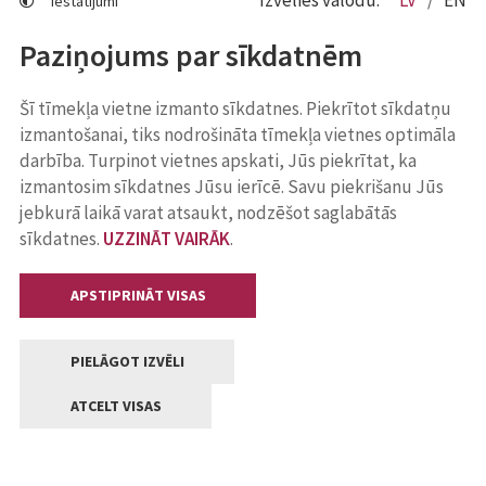
Izvēlies valodu:
LV
EN
Iestatījumi
Paziņojums par sīkdatnēm
Šī tīmekļa vietne izmanto sīkdatnes. Piekrītot sīkdatņu
izmantošanai, tiks nodrošināta tīmekļa vietnes optimāla
darbība. Turpinot vietnes apskati, Jūs piekrītat, ka
izmantosim sīkdatnes Jūsu ierīcē. Savu piekrišanu Jūs
jebkurā laikā varat atsaukt, nodzēšot saglabātās
sīkdatnes.
UZZINĀT VAIRĀK
.
APSTIPRINĀT VISAS
PIELĀGOT IZVĒLI
ATCELT VISAS