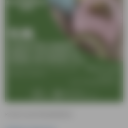
Piesakies:
ej.uz/vintazasdarbnica