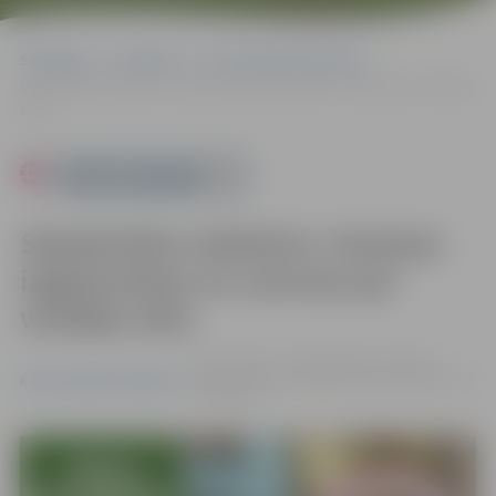
Sākumlapa
Pasākumi
Kursi/Semināri/Tikšanās
Starpkultūru darbnīca: Somiņas izgatavošana un sarunas par vintāžas
stilu
Powered by
Starpkultūru darbnīca: Somiņas
izgatavošana un sarunas par
vintāžas stilu
12.05. 16:00 - 17:30 | Zemgales reģiona
Kompetenču attīstības centrs, Svētes iela
Kursi/Semināri/Tikšanās
33, Jelgava