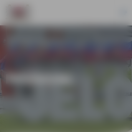
PASĀKUMI