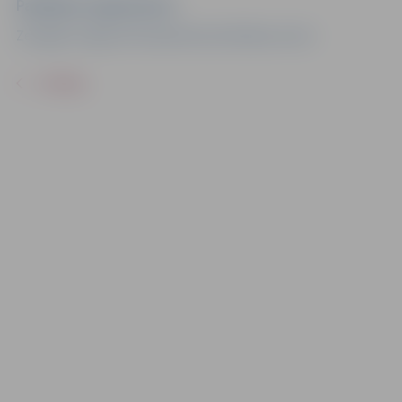
Pasākuma organizators
Zemgales reģiona Kompetenču attīstības centrs
ATPAKAĻ