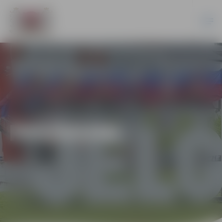
PASĀKUMI