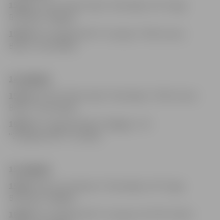
15:30
HK “RST Pellet Celje” (Slovēnija)–HK “Liege
Bulldogs” (Beļģija)
19:30
HK “Zemgale/LBTU” (Latvija)–“CMS Corona
Brasov” (Rumānija)
14. oktobrī
15:30
HK “RST Pellet Celje” (Slovēnija)–“CMS Corona
Brasov” (Rumānija)
19:30
HK “Liege Bulldogs” (Beļģija)– HK
“Zemgale/LBTU” (Latvija)
15. oktobrī
15:00
“CMS Corona Brasov” (Rumānija)–HK “Liege
Bulldogs” (Beļģija)
19:00
HK “Zemgale/LBTU” (Latvija)–HK “RST Pellet