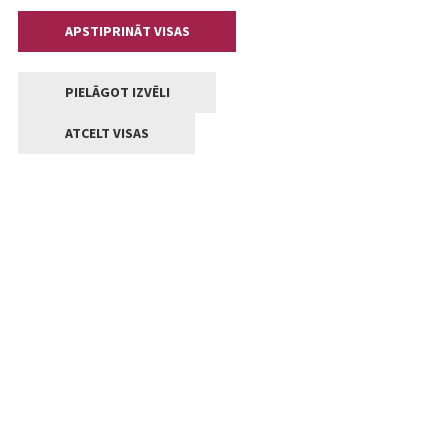
APSTIPRINĀT VISAS
PIELĀGOT IZVĒLI
ATCELT VISAS
Kontakti
Jelgavas valstpilsētas pašvaldība
Lielā iela 11, Jelgava, LV-3001
+371 63005522