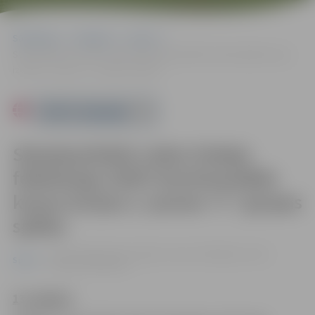
Sākumlapa
Pasākumi
Sports
Starptautiskās Ledus hokeja federācijas (IIHF) Kontinentālās kausa
izcīņas 2. posma “C” grupas spēles
Powered by
Starptautiskās Ledus hokeja
federācijas (IIHF) Kontinentālās
kausa izcīņas 2. posma “C” grupas
spēles
no 13.10. līdz 15.10. | Jelgavas ledus hallē Rīgas ielā 11,
Sports
Jelgavā |
16–36 eiro
13. oktobrī