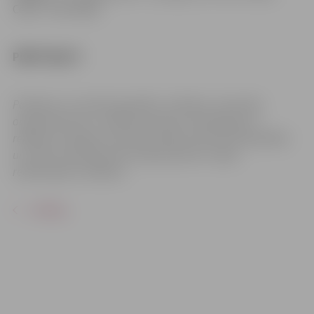
Celje” (Slovēnija)
PIRKT BIĻETI
Pasākums var tikt fotografēts un filmēts. Sacensību
organizatoriem ir tiesības izmantot mārketinga un
reklāmas mērķiem sacensību laikā uzņemtās fotogrāfijas
un video materiālus bez saskaņošanas ar tajās
redzamajiem cilvēkiem.
ATPAKAĻ