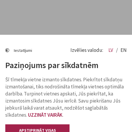
Izvēlies valodu:
LV
EN
Iestatījumi
Paziņojums par sīkdatnēm
Šī tīmekļa vietne izmanto sīkdatnes. Piekrītot sīkdatņu
izmantošanai, tiks nodrošināta tīmekļa vietnes optimāla
darbība. Turpinot vietnes apskati, Jūs piekrītat, ka
izmantosim sīkdatnes Jūsu ierīcē. Savu piekrišanu Jūs
jebkurā laikā varat atsaukt, nodzēšot saglabātās
sīkdatnes.
UZZINĀT VAIRĀK
.
APSTIPRINĀT VISAS