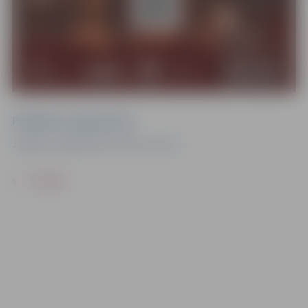
Pasākuma organizators
Jelgavas reģionālais Tūrisma centrs
ATPAKAĻ