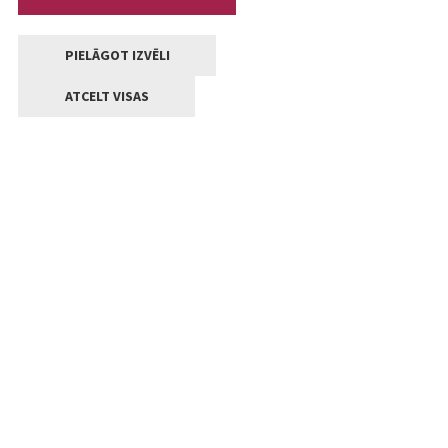
PIELĀGOT IZVĒLI
ATCELT VISAS
Kontakti
Jelgavas valstpilsētas pašvaldība
Lielā iela 11, Jelgava, LV-3001
+371 63005522
pasts@jelgava.lv