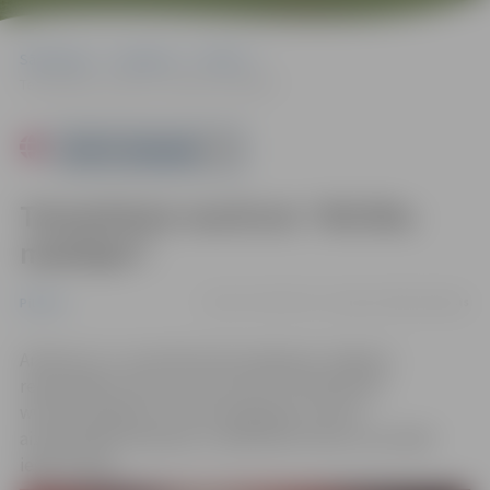
Sākumlapa
Pasākumi
Pilsēta
Tematiskais maršruts “Brīvību meklējot”.
Powered by
Tematiskais maršruts “Brīvību
meklējot”.
no 01.11. līdz 30.11. | Jelgava |
Bez maksas
Pilsēta
Anketas no 1. novembra būs pieejamas Jelgavas
reģionālajā tūrisma centrā, kā arī tīmekļvietnē
www.visit.jelgava.lv. No iesniegtajām, pareizi
aizpildītajām anketām, 5 dalībnieki izlozes rezultātā
iegūs balvas.