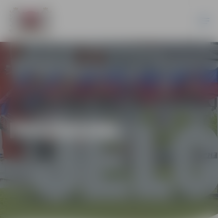
PASĀKUMI