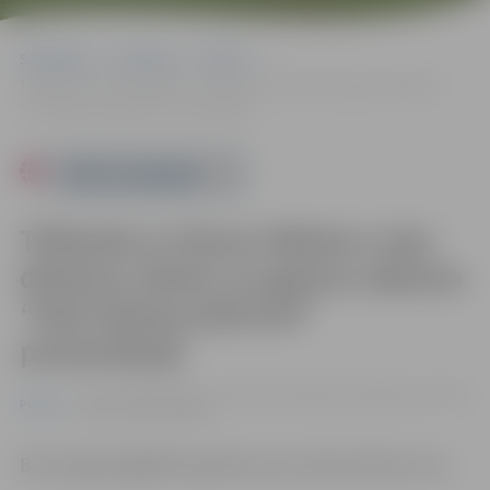
Sākumlapa
Pasākumi
Pilsēta
Tikšanās ar Ainaru Mielavu viņa dziesmu tekstu un gleznu albuma
“Kad mēness jūrā krīt” prezentācijā
Powered by
Tikšanās ar Ainaru Mielavu viņa
dziesmu tekstu un gleznu albuma
“Kad mēness jūrā krīt”
prezentācijā
26.01. 14:00 | Jelgavas pilsētas bibliotēkā, Akadēmijas ielā 26,
Pilsēta
Jelgavā |
Bez maksas
Būs iespēja iegādāties grāmatu par izdevniecības cenu.