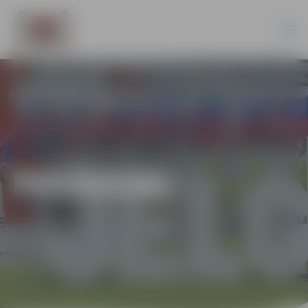
PASĀKUMI