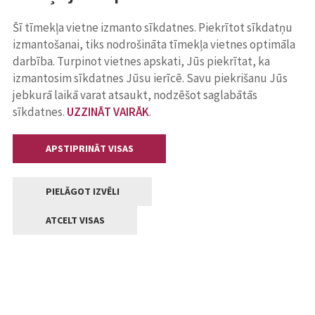
Šī tīmekļa vietne izmanto sīkdatnes. Piekrītot sīkdatņu
izmantošanai, tiks nodrošināta tīmekļa vietnes optimāla
darbība. Turpinot vietnes apskati, Jūs piekrītat, ka
izmantosim sīkdatnes Jūsu ierīcē. Savu piekrišanu Jūs
jebkurā laikā varat atsaukt, nodzēšot saglabātās
sīkdatnes.
UZZINĀT VAIRĀK
.
APSTIPRINĀT VISAS
PIELĀGOT IZVĒLI
ATCELT VISAS