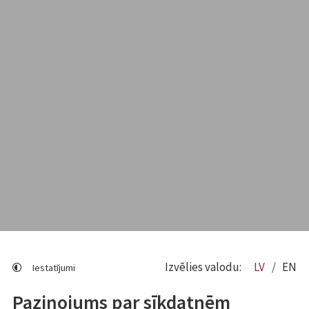
Izvēlies valodu:
LV
EN
Iestatījumi
Paziņojums par sīkdatnēm