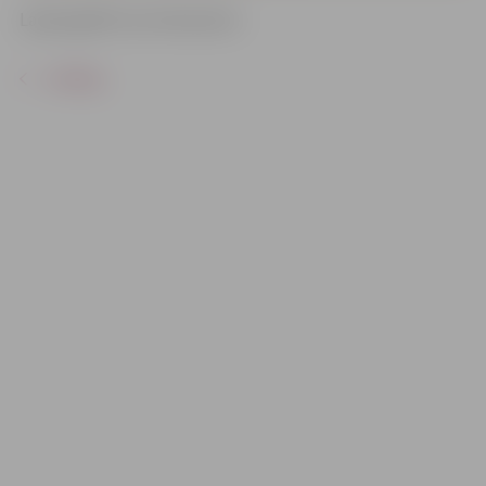
Laipni gaidīti visi interesenti.
ATPAKAĻ