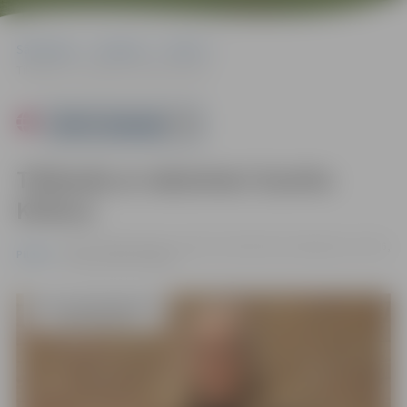
Sākumlapa
Pasākumi
Pilsēta
Tikšanās ar rakstnieci Gunitu Krilovu
Powered by
Tikšanās ar rakstnieci Gunitu
Krilovu
26.10. 12:00 | Jelgavas pilsētas bibliotēka, Akadēmijas ielā 26,
Pilsēta
Jelgavā |
Bez maksas