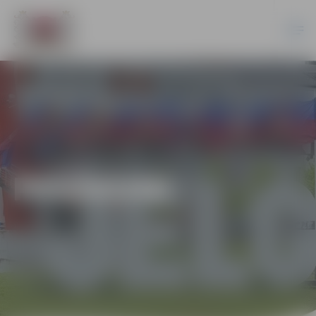
PASĀKUMI