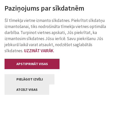
Paziņojums par sīkdatnēm
Šī tīmekļa vietne izmanto sīkdatnes. Piekrītot sīkdatņu
izmantošanai, tiks nodrošināta tīmekļa vietnes optimāla
darbība. Turpinot vietnes apskati, Jūs piekrītat, ka
izmantosim sīkdatnes Jūsu ierīcē. Savu piekrišanu Jūs
jebkurā laikā varat atsaukt, nodzēšot saglabātās
sīkdatnes.
UZZINĀT VAIRĀK
.
APSTIPRINĀT VISAS
PIELĀGOT IZVĒLI
ATCELT VISAS