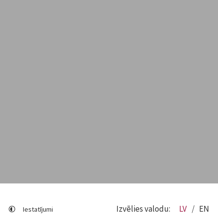
Izvēlies valodu:
LV
EN
Iestatījumi