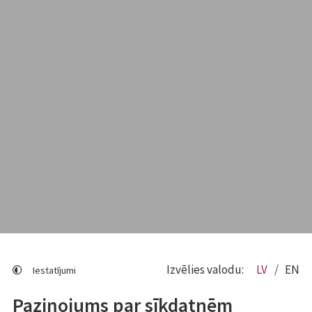
Izvēlies valodu:
LV
EN
Iestatījumi
Paziņojums par sīkdatnēm