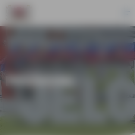
PASĀKUMI