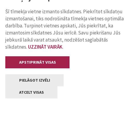
Šī tīmekļa vietne izmanto sīkdatnes. Piekrītot sīkdatņu
izmantošanai, tiks nodrošināta tīmekļa vietnes optimāla
darbība. Turpinot vietnes apskati, Jūs piekrītat, ka
izmantosim sīkdatnes Jūsu ierīcē. Savu piekrišanu Jūs
jebkurā laikā varat atsaukt, nodzēšot saglabātās
sīkdatnes.
UZZINĀT VAIRĀK
.
APSTIPRINĀT VISAS
PIELĀGOT IZVĒLI
ATCELT VISAS