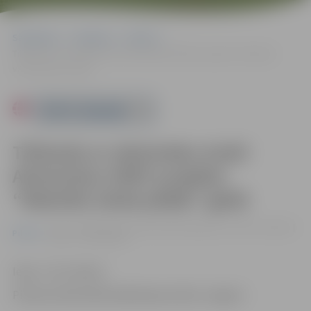
Sākumlapa
Pasākumi
Pilsēta
Tikšanās ar rakstnieku Andri Akmentiņu VKKF projekta “Rakstīta
vārda pēdās” gaitā
Powered by
Tikšanās ar rakstnieku Andri
Akmentiņu VKKF projekta
“Rakstīta vārda pēdās” gaitā
07.12. 17:00 | Pilsētas bibliotēkā Akadēmijas ielā 26, Jelgavā |
Pilsēta
Ieeja – bez maksas
Ieeja – bez maksas
Pilsētas bibliotēkā Akadēmijas ielā 26, Jelgavā