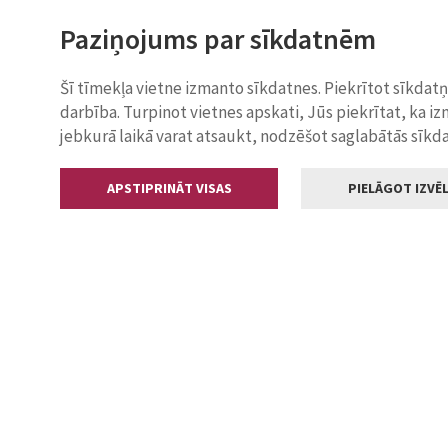
Paziņojums par sīkdatnēm
Šī tīmekļa vietne izmanto sīkdatnes. Piekrītot sīkdat
darbība. Turpinot vietnes apskati, Jūs piekrītat, ka i
jebkurā laikā varat atsaukt, nodzēšot saglabātās sīkd
APSTIPRINĀT VISAS
PIELĀGOT IZVĒL
Kontakti
Jelgavas valstp
Lielā iela 11
+371 630055