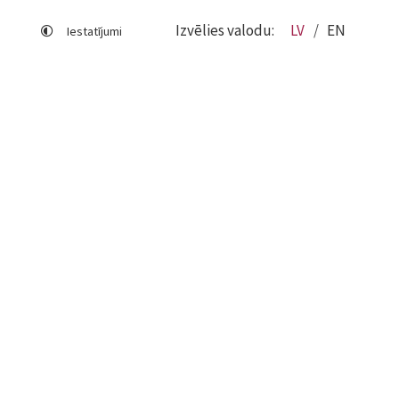
Izvēlies valodu:
LV
EN
Iestatījumi
Lapas karte
Viegli lasīt
Sociālo mediju lietošana
Sīkdatņu izmantošana