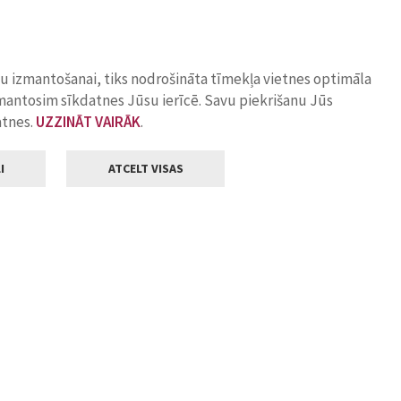
ņu izmantošanai, tiks nodrošināta tīmekļa vietnes optimāla
zmantosim sīkdatnes Jūsu ierīcē. Savu piekrišanu Jūs
atnes.
UZZINĀT VAIRĀK
.
I
ATCELT VISAS
Klientu apkalpošana
ilsētas pašvaldība
Darba laiks
, Jelgava, LV-3001
Pirmdienās
8.00 - 18.00
Otrdienās
8.00 - 17.00
22