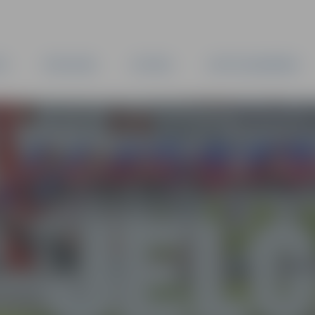
TA
PAŠVALDĪBA
IESTĀDES
KAPITĀLSABIEDRĪBAS