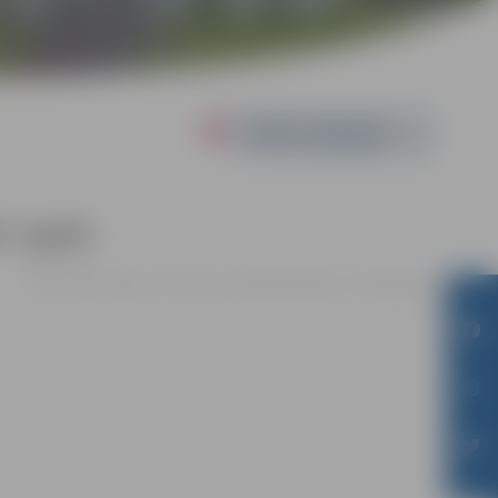
Powered by
” gaitā
10.09. 12:00 | Jelgavas Pilsētas bibliotēkā |
Ieeja – bez maksas