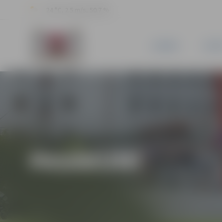
24 °C, 2.5 m/s, 50.7 %
JAUNUMI
PILSĒ
PASĀKUMI