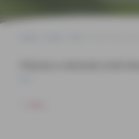
Sākumlapa
Pasākumi
Pilsēta
Tikšanās ar rakstnieku And
Tikšanās ar rakstnieku Andri Kal
Pilsēta
ATPAKAĻ