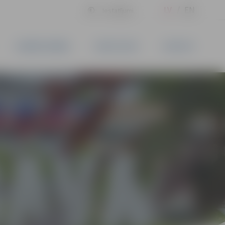
LV
EN
Iestatījumi
UZŅĒMĒJDARBĪBA
PAKALPOJUMI
KONTAKTI