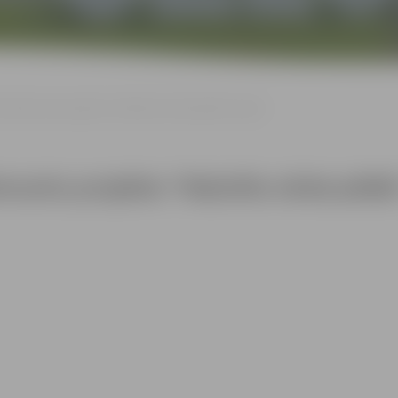
ri Kalnozolu projekta “Rakstīta vārda pēdās” gaitā
nozolu projekta “Rakstīta vārda pēdās