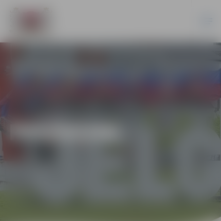
PASĀKUMI