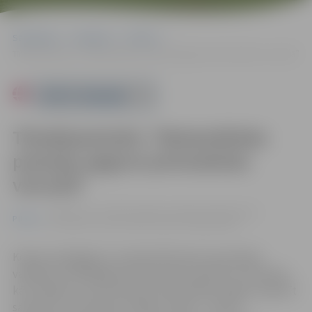
Sākumlapa
Pasākumi
Pilsēta
Tīmekļseminārs “Matemātisko prasmju apguve pirmsskolas vecumā”
Powered by
Tīmekļseminārs “Matemātisko
prasmju apguve pirmsskolas
vecumā”
24.09. 17:30 - 19:45 | Zemgales reģiona Kompetenču
Pilsēta
attīstības centrā, Svētes ielā 33, Jelgavā |
€25
Kopā ar pedagoģi un Latvijas Montesori asociācijas
vadītāju Zani Baltgaili tiks iepazītas efektīvas metodes,
kā 4–6 gadus vecam bērnam matemātikas apguvi padarīt
saistošu un aizraujošu. Dalības maksa – 25 eiro.