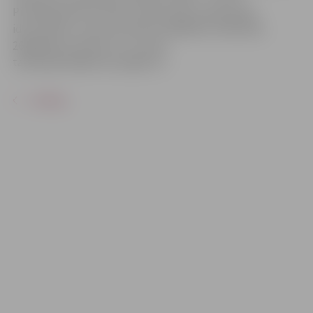
Pieteikšanās šeit: https://www.zrkac.lv/piet.php?
idk=1169 vai, zvanot pa tālruni 63082101, 63012158,
26602618 vai rakstot uz e-pastu
talakizglitiba@zrkac.jelgava.lv.
ATPAKAĻ