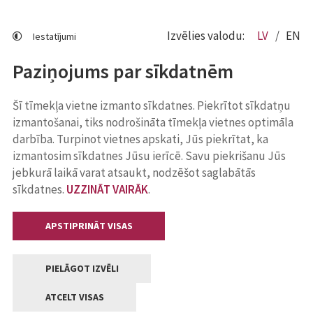
Izvēlies valodu:
LV
EN
Iestatījumi
Paziņojums par sīkdatnēm
Šī tīmekļa vietne izmanto sīkdatnes. Piekrītot sīkdatņu
izmantošanai, tiks nodrošināta tīmekļa vietnes optimāla
darbība. Turpinot vietnes apskati, Jūs piekrītat, ka
izmantosim sīkdatnes Jūsu ierīcē. Savu piekrišanu Jūs
jebkurā laikā varat atsaukt, nodzēšot saglabātās
sīkdatnes.
UZZINĀT VAIRĀK
.
APSTIPRINĀT VISAS
PIELĀGOT IZVĒLI
ATCELT VISAS