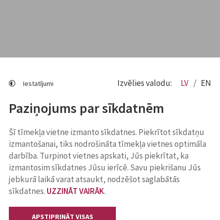
Izvēlies valodu:
LV
EN
Iestatījumi
Paziņojums par sīkdatnēm
Šī tīmekļa vietne izmanto sīkdatnes. Piekrītot sīkdatņu
izmantošanai, tiks nodrošināta tīmekļa vietnes optimāla
darbība. Turpinot vietnes apskati, Jūs piekrītat, ka
izmantosim sīkdatnes Jūsu ierīcē. Savu piekrišanu Jūs
jebkurā laikā varat atsaukt, nodzēšot saglabātās
sīkdatnes.
UZZINĀT VAIRĀK
.
APSTIPRINĀT VISAS