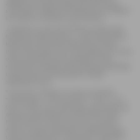
2026.gadu, gan spilgti noslēgsim radio Star FM 25to
svinību gadu. Jaungada šovs “Nākamais būs vēl labāks!”
būs redzams 31. decembra vakarā TV3 ēterā.
Jaungada šovu vadīs radio STAR FM personības Jānis
Romanovskis, Baiba Sipeniece – Gavare, Egons Reiters,
Maija Rozīte, Rūta Dvinska, Mārtiņš Spuris, Oskars
Lepers, Māris Grigalis, pirmo reizi Vecgada šovā uz vienas
skatuves apvienojot astoņus vadītājus. Protams,
neiztrūkstoši Jaungada svinībās piedalīsies paši labākie
Latvijas mūziķi un mūzikas grupas ar 25 gadu
spilgtākajiem hitiem.
“Instrumenti”, “Musiqq”, Ivo Fomins, Chris Noah,
“Sudden Lights”, “The Sound Poets”, “Astro`n`out”,
Olas, “Citi zēni”, Ozols, Andris Ērglis, Lauris Reiniks, Aija
Andrejeva, Agnese Rakovska, Kristīne Pāže, Emīlija,
Fiņķis, Gustavo, “A-Eiropa’, “Otra puse” un daudzi,
daudzi citi, izpildot klausītākās un mīļākās dziesmas,
starp tām “Kalniem pāri”, “Zemeslodes”, “Daļa Rīgas”,