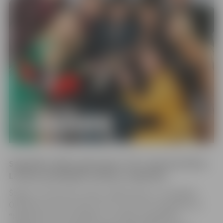
Sagaidīsim 2026. gadu kopā ar TV3, radio Star FM un
Latvijas spožākajām mūzikas zvaigznēm!
Šogad, 27.decembrī, plkst. 19:00 ciemos uz Zemgales
Olimpisko centru aicina TV3 un Star FM Jaungada šovs
“Nākamais būs vēl labāks!”, kurā gan sagaidīsim