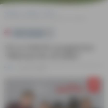
Sākumlapa
Pasākumi
Pilsēta
TV3 un STAR FM Jaungada šovs “Nākamais būs vēl labāks”
Powered by
TV3 un STAR FM Jaungada šovs
“Nākamais būs vēl labāks”
27.12. 19:00 | Zemgales Olimpiskais Centrs, Kronvalda iela 24,
Pilsēta
Jelgava |
30 - 50 EIRO