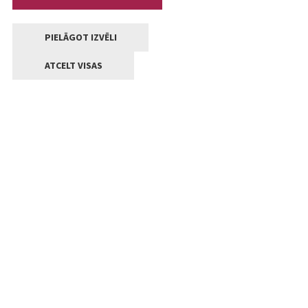
PIELĀGOT IZVĒLI
ATCELT VISAS
Kontakti
Jelgavas valstpilsētas pašvaldība
Lielā iela 11, Jelgava, LV-3001
+371 63005522
pasts@jelgava.lv