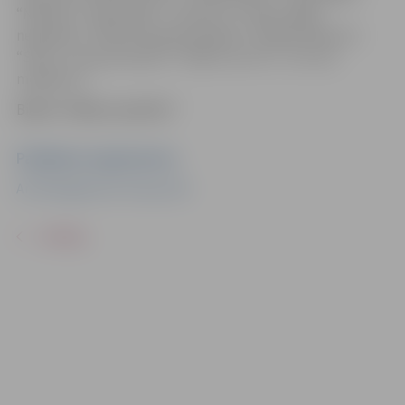
“Nārnija”, “Sekundes”, “Laime šī”, “Sirds sadeg
neparasti”, “Mēs dzīvojam pasakās”, “Ripoja akmens”,
“Stils”, “Visa par daudz”, “Nakts vai rīts”, un citus
megahitus.
Biļetes “Biļešu paradīze”
Pasākuma organizators
Art Management Group, SIA
ATPAKAĻ