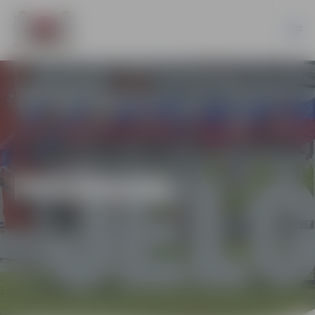
PASĀKUMI