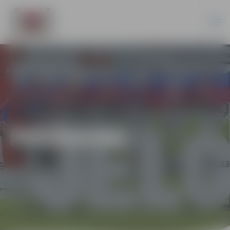
PASĀKUMI