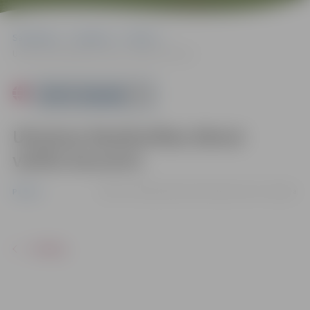
Sākumlapa
Pasākumi
Pilsēta
Ukrainas Neatkarības dienai veltīts koncerts
Powered by
Ukrainas Neatkarības dienai
veltīts koncerts
23.08. 17:00 | Skvērā pie Skolotāju ielas 8, Jelgava
Pilsēta
ATPAKAĻ