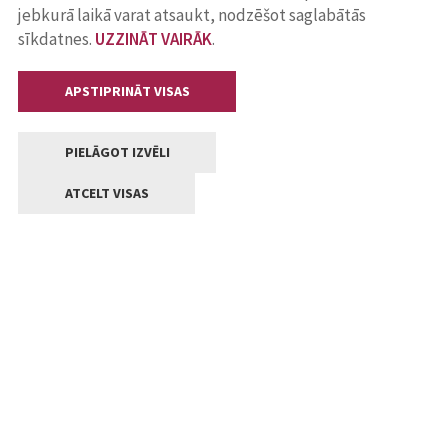
jebkurā laikā varat atsaukt, nodzēšot saglabātās
sīkdatnes.
UZZINĀT VAIRĀK
.
APSTIPRINĀT VISAS
PIELĀGOT IZVĒLI
ATCELT VISAS
Kontakti
Jelgavas valstpilsētas pašvaldība