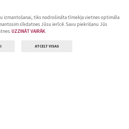
ņu izmantošanai, tiks nodrošināta tīmekļa vietnes optimāla
zmantosim sīkdatnes Jūsu ierīcē. Savu piekrišanu Jūs
atnes.
UZZINĀT VAIRĀK
.
I
ATCELT VISAS
Klientu apkalpošana
ilsētas pašvaldība
Darba laiks
, Jelgava, LV-3001
Pirmdienās
8.00 - 18.00
Otrdienās
8.00 - 17.00
22
Trešdienās
8.00 - 17.00
va.lv