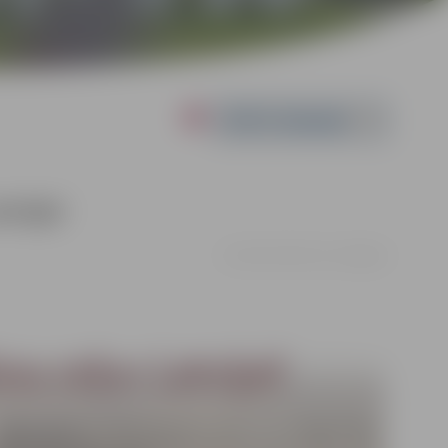
Powered by
tvija!
no 10.11. līdz 21.11. | Jelgava