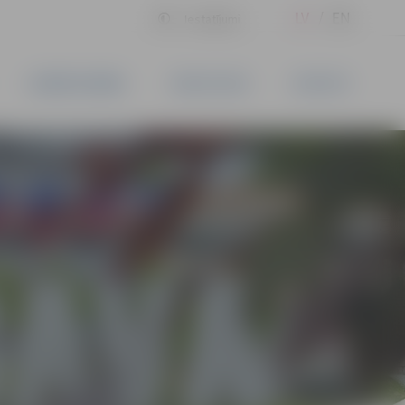
LV
EN
Iestatījumi
UZŅĒMĒJDARBĪBA
PAKALPOJUMI
KONTAKTI