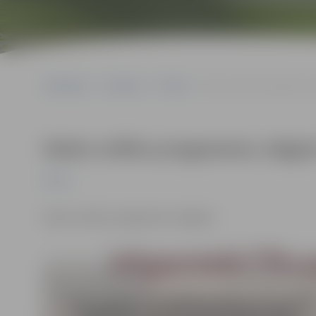
Sākumlapa
Pasākumi
Pilsēta
Valsts svētku programma Je
Valsts svētku programma Jelgavā 
Pilsēta
Valsts svētku programma Jelgavā.