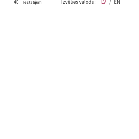
Izvēlies valodu:
LV
EN
Iestatījumi
Lapas karte
Viegli lasīt
Sociālo mediju lietošana
Sīkdatņu izmantošana
Piekļūstamības paziņojums