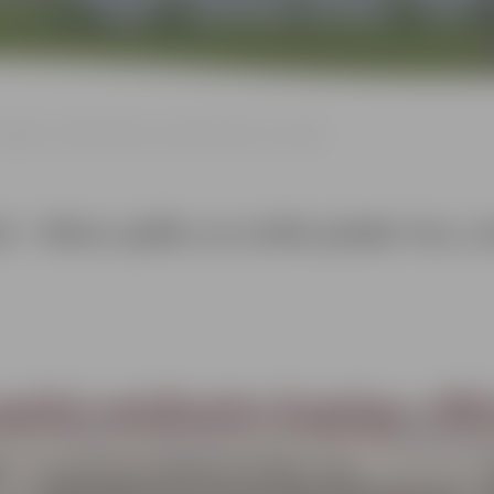
lgavā – Mūsu spēks un sirdis pieder tev, Latvija!
– Mūsu spēks un sirdis pieder tev, La