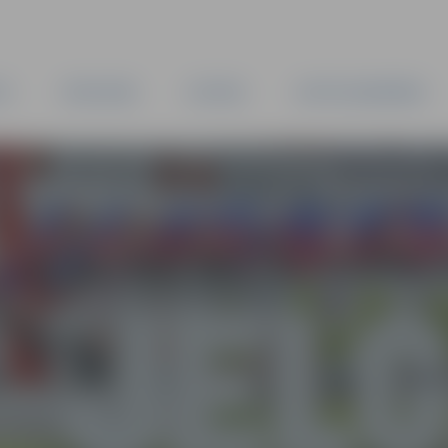
TA
PAŠVALDĪBA
IESTĀDES
KAPITĀLSABIEDRĪBAS