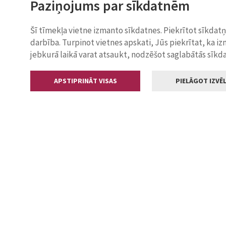
Paziņojums par sīkdatnēm
Šī tīmekļa vietne izmanto sīkdatnes. Piekrītot sīkdat
darbība. Turpinot vietnes apskati, Jūs piekrītat, ka i
jebkurā laikā varat atsaukt, nodzēšot saglabātās sīkd
APSTIPRINĀT VISAS
PIELĀGOT IZVĒL
Kontakti
Jelgavas valstp
Lielā iela 11
+371 630055
pasts@jelga