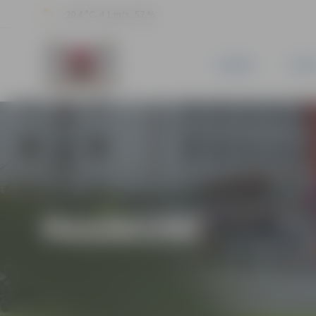
20.4 °C, 4.1 m/s, 57 %
JAUNUMI
PILSĒ
PASĀKUMI