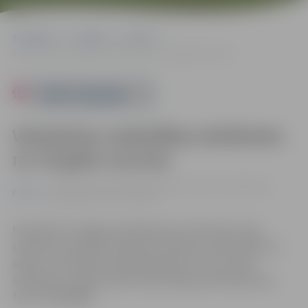
Sākumlapa
Pasākumi
Pilsēta
Veloskolas nodarbības skolēniem no 10 gadu vecuma
Powered by
Veloskolas nodarbības skolēniem
no 10 gadu vecuma
no 21.10. līdz 24.10. 10:00 | Jelgavas pilsētas bibliotēkā,
Pilsēta
Akadēmijās ielā 26, Jelgavā
Nodarbību noslēgumā dalībnieki varēs kārtot Ceļu
satiksmes drošības direkcijas eksāmenu bibliotēkā, lai
iegūtu velosipēda vadītāja apliecību. Vietu skaits
ierobežots, nepieciešama iepriekšēja pieteikšanās pa
tālruni 63046488.