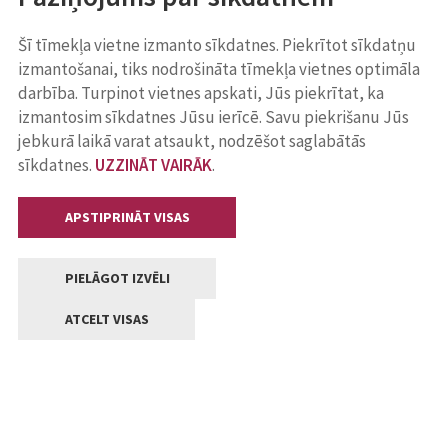
Šī tīmekļa vietne izmanto sīkdatnes. Piekrītot sīkdatņu
izmantošanai, tiks nodrošināta tīmekļa vietnes optimāla
darbība. Turpinot vietnes apskati, Jūs piekrītat, ka
izmantosim sīkdatnes Jūsu ierīcē. Savu piekrišanu Jūs
jebkurā laikā varat atsaukt, nodzēšot saglabātās
sīkdatnes.
UZZINĀT VAIRĀK
.
APSTIPRINĀT VISAS
PIELĀGOT IZVĒLI
ATCELT VISAS