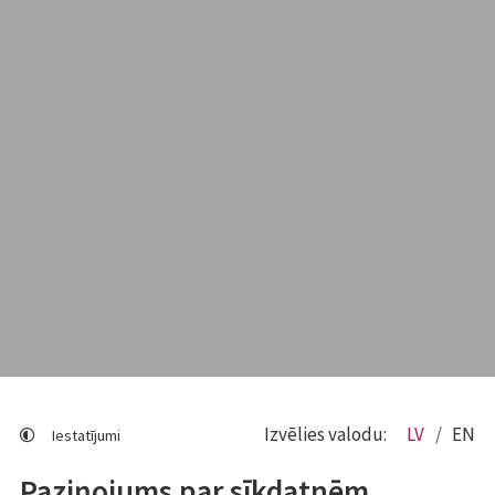
Izvēlies valodu:
LV
EN
Iestatījumi
Paziņojums par sīkdatnēm