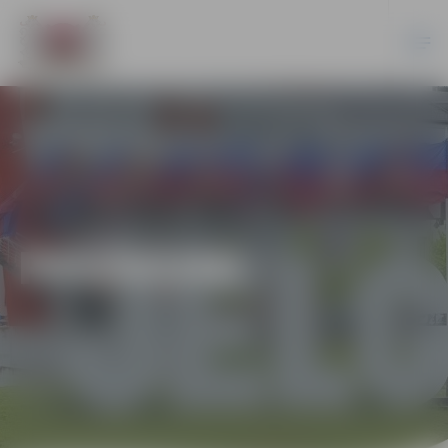
PASĀKUMI