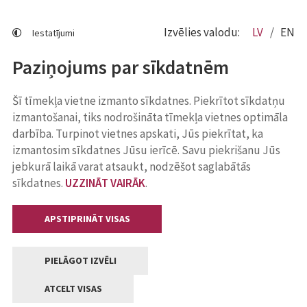
Izvēlies valodu:
LV
EN
Iestatījumi
Paziņojums par sīkdatnēm
Šī tīmekļa vietne izmanto sīkdatnes. Piekrītot sīkdatņu
izmantošanai, tiks nodrošināta tīmekļa vietnes optimāla
darbība. Turpinot vietnes apskati, Jūs piekrītat, ka
izmantosim sīkdatnes Jūsu ierīcē. Savu piekrišanu Jūs
jebkurā laikā varat atsaukt, nodzēšot saglabātās
sīkdatnes.
UZZINĀT VAIRĀK
.
APSTIPRINĀT VISAS
PIELĀGOT IZVĒLI
ATCELT VISAS