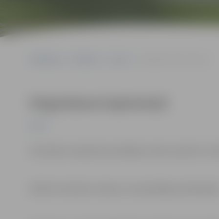
Sākumlapa
Pasākumi
Sports
Vingrošanas koptreniņš
Vingrošanas koptreniņš
Sports
Līdzi jāņem vingrošanas paklājiņš, ūdens pudele un dvi
Dalība treniņā bez maksas un iepriekšējas pieteikšanā