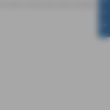
āmas mērķiem sacensību laikā uzņemtās fotogrāfijas