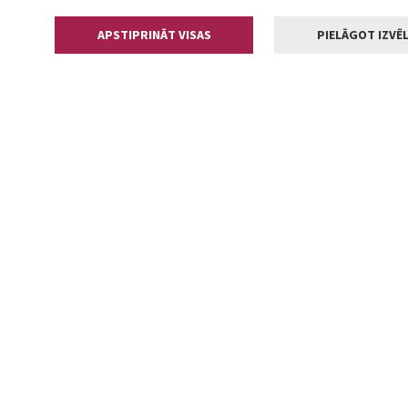
APSTIPRINĀT VISAS
PIELĀGOT IZVĒL
Kontakti
Jelgavas valstp
Lielā iela 11
+371 630055
pasts@jelga
2002-2026 jelgava.lv