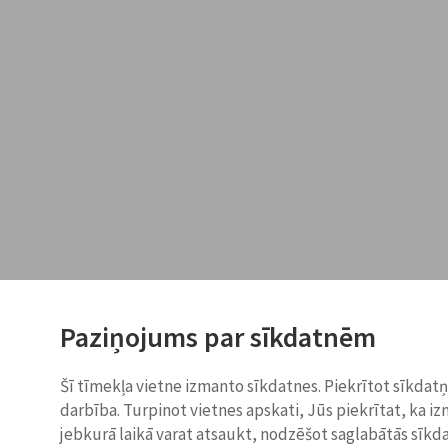
Paziņojums par sīkdatnēm
Šī tīmekļa vietne izmanto sīkdatnes. Piekrītot sīkdat
darbība. Turpinot vietnes apskati, Jūs piekrītat, ka i
jebkurā laikā varat atsaukt, nodzēšot saglabātās sīkd