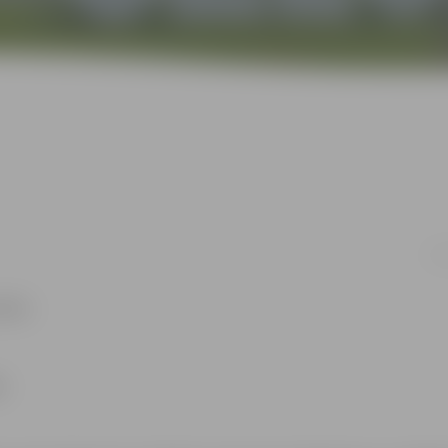
27.
elis.
s.