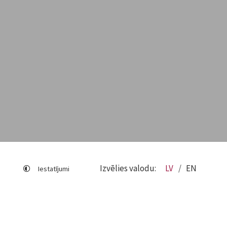
Izvēlies valodu:
LV
EN
Iestatījumi