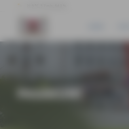
21.9 °C, 5.7 m/s, 54.2 %
JAUNUMI
PILSĒ
PASĀKUMI