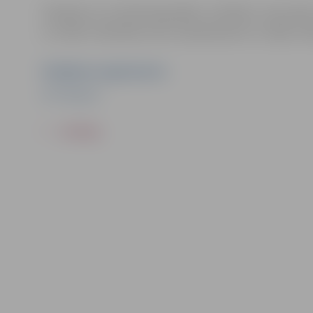
Pasākums var tikt fotografēts un filmēts. Sacensī
un video materiālus bez saskaņošanas ar tajās re
Pasākuma organizators
SK "Mitauer"
ATPAKAĻ