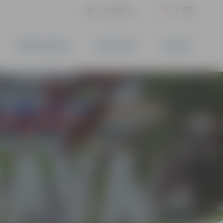
LV
EN
Iestatījumi
UZŅĒMĒJDARBĪBA
PAKALPOJUMI
KONTAKTI