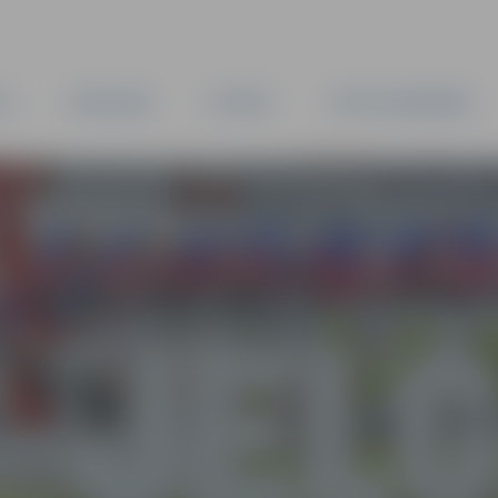
TA
PAŠVALDĪBA
IESTĀDES
KAPITĀLSABIEDRĪBAS