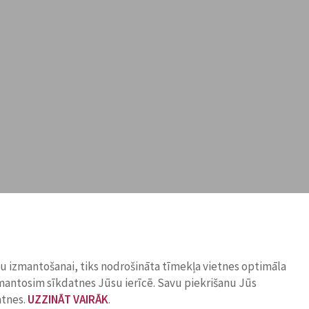
ņu izmantošanai, tiks nodrošināta tīmekļa vietnes optimāla
zmantosim sīkdatnes Jūsu ierīcē. Savu piekrišanu Jūs
atnes.
UZZINĀT VAIRĀK
.