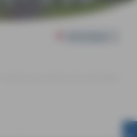
Powered by
11. 20:00 | Jelgavas sporta halle, Mātera iela 44a, Jelgava |
0.00 eiro