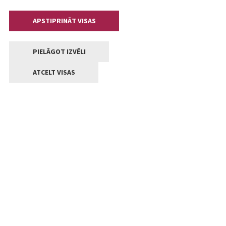
APSTIPRINĀT VISAS
PIELĀGOT IZVĒLI
ATCELT VISAS
Kontakti
Jelgavas valstpilsētas pašvaldība
Lielā iela 11, Jelgava, LV-3001
+371 63005522