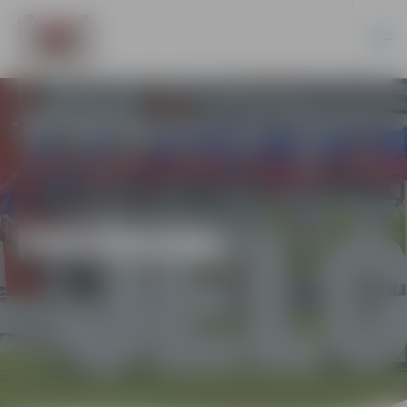
PASĀKUMI