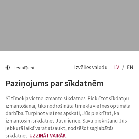
Izvēlies valodu:
LV
EN
Iestatījumi
Paziņojums par sīkdatnēm
Šī tīmekļa vietne izmanto sīkdatnes. Piekrītot sīkdatņu
izmantošanai, tiks nodrošināta tīmekļa vietnes optimāla
darbība. Turpinot vietnes apskati, Jūs piekrītat, ka
izmantosim sīkdatnes Jūsu ierīcē. Savu piekrišanu Jūs
jebkurā laikā varat atsaukt, nodzēšot saglabātās
sīkdatnes.
UZZINĀT VAIRĀK
.