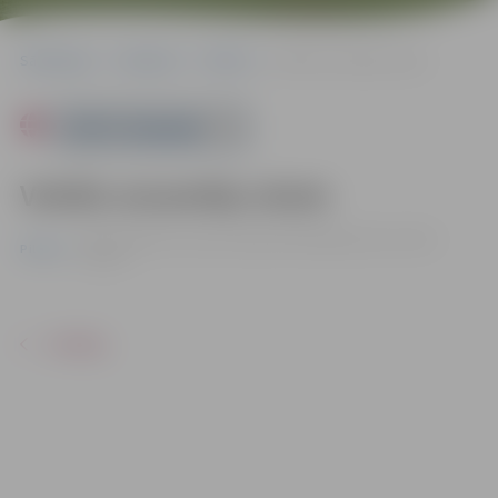
Sākumlapa
Pasākumi
Pilsēta
Vokālo ansambļu skate
Powered by
Vokālo ansambļu skate
10.05. | Kultūras nama Lielajā zālē Krišjāņa Barona ielā 6,
Pilsēta
Jelgavā
ATPAKAĻ