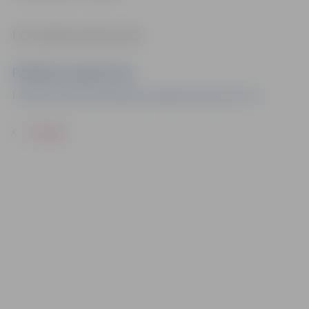
Foto: Sporta servisa centrs
Pasākuma organizators
Latvijas Futbola federācijas Zemgales futbola centrs
ATPAKAĻ