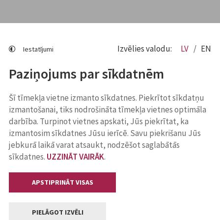
Izvēlies valodu:
LV
EN
Iestatījumi
Paziņojums par sīkdatnēm
Šī tīmekļa vietne izmanto sīkdatnes. Piekrītot sīkdatņu
izmantošanai, tiks nodrošināta tīmekļa vietnes optimāla
darbība. Turpinot vietnes apskati, Jūs piekrītat, ka
izmantosim sīkdatnes Jūsu ierīcē. Savu piekrišanu Jūs
jebkurā laikā varat atsaukt, nodzēšot saglabātās
sīkdatnes.
UZZINĀT VAIRĀK
.
APSTIPRINĀT VISAS
PIELĀGOT IZVĒLI