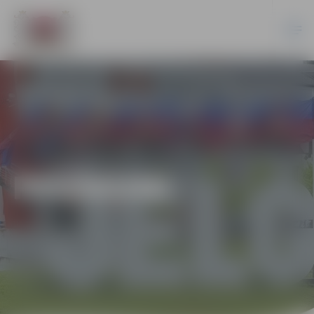
PASĀKUMI