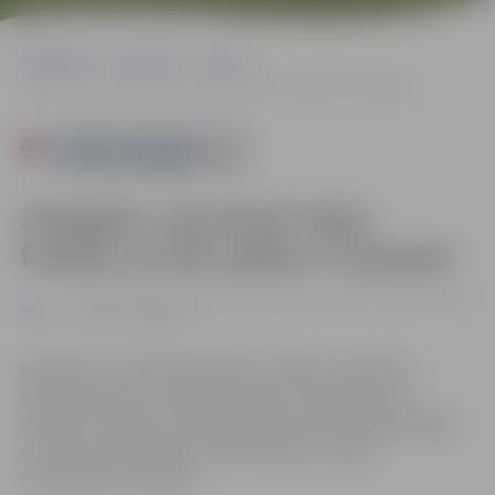
Sākumlapa
Pasākumi
Sports
Zemgales Jaunatnes telpu futbola turnīra spēles U-8 grupai
Powered by
Zemgales Jaunatnes telpu
futbola turnīra spēles U-8 grupai
14.02. 10:00 | Zemgales Olimpiskais centrs, Kronvalda iela 24,
Sports
Jelgava |
0.00 eiro
Pasākums var tikt fotografēts un filmēts. Sacensību
organizatoriem ir tiesības izmantot mārketinga un
reklāmas mērķiem sacensību laikā uzņemtās fotogrāfijas
un video materiālus bez saskaņošanas ar tajās
redzamajiem cilvēkiem.