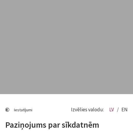
Izvēlies valodu:
LV
EN
Iestatījumi
Paziņojums par sīkdatnēm