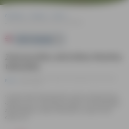
Sākumlapa
Pasākumi
Pilsēta
Ziemassvētku aktivitātes Miezītes bibliotēkā
Powered by
Ziemassvētku aktivitātes Miezītes
bibliotēkā
no 11.12. līdz 21.12. | Miezītes bibliotēkā, Dobeles šosejā
Pilsēta
100A, Jelgavā
Uzraksti vēstuli Ziemassvētku vecītim, izkrāso kartiņu,
sagatavo mazu, mīļu dāvaniņu kādam citam bibliotēkas
apmeklētājam, atstāj to bibliotēkā, un paņem vietā
dāvanu sev.