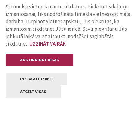
Šī tīmekļa vietne izmanto sīkdatnes. Piekrītot sīkdatņu
izmantošanai, tiks nodrošināta tīmekļa vietnes optimāla
darbība. Turpinot vietnes apskati, Jūs piekrītat, ka
izmantosim sīkdatnes Jūsu ierīcē. Savu piekrišanu Jūs
jebkurā laikā varat atsaukt, nodzēšot saglabātās
sīkdatnes.
UZZINĀT VAIRĀK
.
APSTIPRINĀT VISAS
PIELĀGOT IZVĒLI
ATCELT VISAS