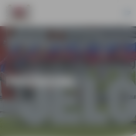
PASĀKUMI