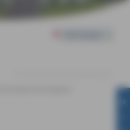
Powered by
29.11. 15:00 | Vecpilsētas māja, Vecpilsētas iela 14, Jelgava
ja būs pieejama www.visit.jelgava.lv