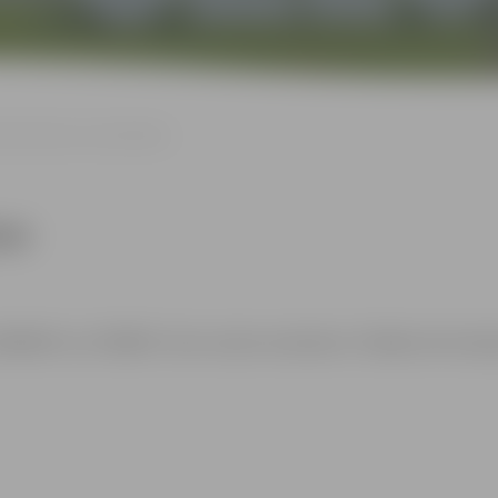
ētku dekoru meistarklase
ase
3005407 vai 27309673. Vietu skaits ierobežots. Plašāka informāci