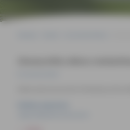
Sākumlapa
Pasākumi
Kursi/Semināri/Tikšanās
Ziemassv
Ziemassvētku dekoru meistarkl
Kursi/Semināri/Tikšanās
Dalības maksa tiks precizēta. Pieteikšanās pa tālruni 6
Pasākuma organizators
Jelgavas Reģionālais tūrisma centrs