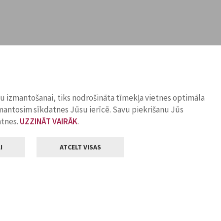
ņu izmantošanai, tiks nodrošināta tīmekļa vietnes optimāla
zmantosim sīkdatnes Jūsu ierīcē. Savu piekrišanu Jūs
atnes.
UZZINĀT VAIRĀK
.
I
ATCELT VISAS
Klientu apkalpošana