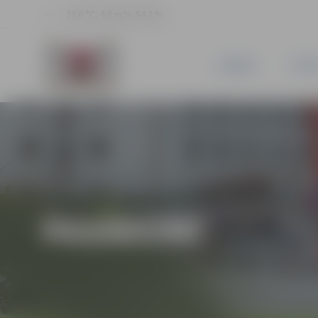
23.6 °C, 4.8 m/s, 54.2 %
JAUNUMI
PILSĒ
PASĀKUMI