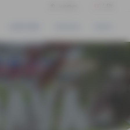
LV
EN
Iestatījumi
UZŅĒMĒJDARBĪBA
PAKALPOJUMI
KONTAKTI