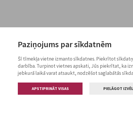
Paziņojums par sīkdatnēm
Šī tīmekļa vietne izmanto sīkdatnes. Piekrītot sīkdat
darbība. Turpinot vietnes apskati, Jūs piekrītat, ka i
jebkurā laikā varat atsaukt, nodzēšot saglabātās sīkd
APSTIPRINĀT VISAS
PIELĀGOT IZVĒL
Kontakti