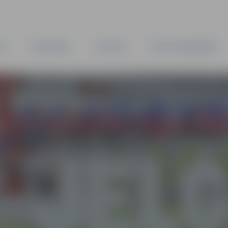
TA
PAŠVALDĪBA
IESTĀDES
KAPITĀLSABIEDRĪBAS