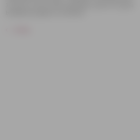
3. martam, zvanot pa tālruni 63012161, rakstot uz e-pastu
biblio@zrkac.jelgava.lv vai klātienē.
ATPAKAĻ