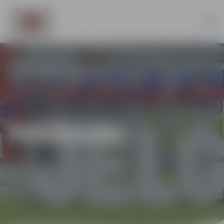
PASĀKUMI