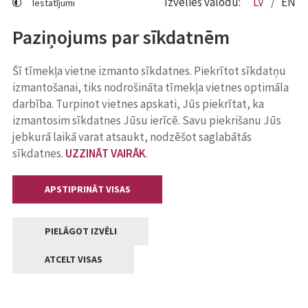
Izvēlies valodu:
LV
EN
Iestatījumi
Paziņojums par sīkdatnēm
Šī tīmekļa vietne izmanto sīkdatnes. Piekrītot sīkdatņu
izmantošanai, tiks nodrošināta tīmekļa vietnes optimāla
darbība. Turpinot vietnes apskati, Jūs piekrītat, ka
izmantosim sīkdatnes Jūsu ierīcē. Savu piekrišanu Jūs
jebkurā laikā varat atsaukt, nodzēšot saglabātās
sīkdatnes.
UZZINĀT VAIRĀK
.
APSTIPRINĀT VISAS
PIELĀGOT IZVĒLI
ATCELT VISAS