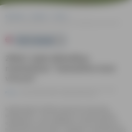
Sākumlapa
Pasākumi
Pilsēta
ZRKAC Zaļās bibliotēkas meistarklase “Vaskadrāna tavai virtuvei”
Powered by
ZRKAC Zaļās bibliotēkas
meistarklase “Vaskadrāna tavai
virtuvei”
05.03. 16:00 | Zemgales reģiona Kompetenču attīstības
Pilsēta
centrā, Svētes ielā 33, Jelgavā |
Bez maksas
Iespēja izgatavot dabisku alternatīvu plastmasas
iepakojumiem – bišu vaskadrānu, kas noder pārtikas
uzglabāšanai, trauku pārklāšanai, uzkodu ietīšanai un
līdzņemšanai. Vietu skaits – ierobežots. Pieteikšanās līdz