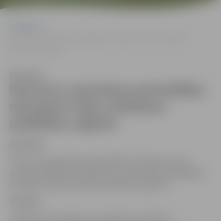
Sākumlapa
Personas uzņemšana pašvaldības dzīvojamo telpu izīrēšanas
palīdzības reģistrā
Klausīties
Personas uzņemšana pašvaldības
dzīvojamo telpu izīrēšanas
palīdzības reģistrā
Apstrāde
Personas reģistrēšana pašvaldības dzīvojamo telpu
apmaiņa palīdzības reģistrā vai atsavināmo pašvaldības
dzīvojamo telpu apmaiņa palīdzības reģistrā.
Pārzinis
Jelgavas valstspilsētas pašvaldība, konkrētas