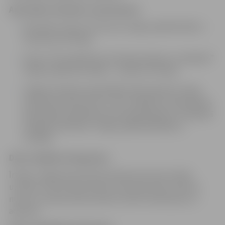
Apstrādes tiesiskais pamatojums
Dzīvojamo telpu īres likums (stājas spēkā 05.2021.) –
32.panta pirmā daļa.
Likums “Par palīdzību dzīvokļa jautājumu risināšanā”
(stājas spēkā 01.01.2002.) – 6.panta otrā daļa.
Jelgavas pilsētas pašvaldības 2022. gada 30. jūnija
saistošie noteikumi Nr. 22-18 “Jelgavas valstspilsētas
pašvaldības palīdzības dzīvokļa jautājumu risināšanā
sniegšanas kārtība” (stājas spēkā 03.09.2022.) –
3.nodaļa.
Datu subjektu kategorijas
Īrnieks, mājsaimniecībā dzīvojošas personas (vārds,
uzvārds, dzīvesvietas adrese, personas kods, tālruņa
numurs, saziņas adrese (pasta, elektroniskā pasta, e-
adrese)).