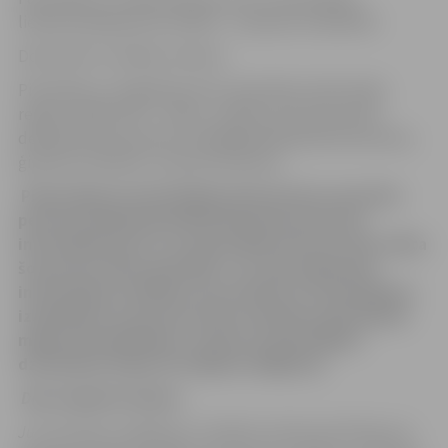
lietojumprogramma (SOPA) – ziņas par invaliditāti.
Dokumentu vadības sistēma.
Pilsonības un migrācijas lietu pārvaldes Iedzīvotāju
reģistrs (PMLP IR) – vārds, uzvārds, personas kods,
deklarētā dzīvesvieta vai pēdējā deklarētā dzīvesvieta,
ģimenes stāvoklis, ziņas par bērniem.
Pieprasījuma iesniedzējam jānodrošina iesaistīto
personu (mājsaimniecībā dzīvojošo personu)
informēšana par to, ka apstrādes ietvaros tiks veikta
šo personu datu apstrāde, t.sk. datu pārbaude
informācijas sistēmās, kas saistīta ar šī iesnieguma
izskatīšanu un personu datu nodošana dzīvojamās
mājas pārvaldniekam saziņai un pašvaldības
dzīvojamās telpas īres līguma slēgšanai.
Datu subjekta tiesības:
Jums kā datu subjektam ir tiesības vērsties pie Pārziņa ar