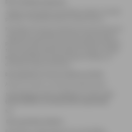
Datu saņēmēju kategorijas
Jelgavas valstspilsētas pašvaldības iestādes “Centrālā
pārvalde” Pašvaldības īpašumu departaments.
Pašvaldības Dzīvokļu komisija lēmuma pieņemšanai par
reģistrēšanu pašvaldības dzīvojamo telpu apmaiņas
palīdzības reģistrā/ atsavināmo pašvaldības dzīvojamo
telpu apmaiņas palīdzības reģistrā, lai iegūtu tiesības
slēgt pašvaldības dzīvojamās telpas īres līgumu ar
dzīvojamās mājas pārvaldnieku.
Datu glabāšanas termiņi /dzēšanas kritēriji
Atbilstoši iestādes nomenklatūrai glabā 5 gadus.
Informācija par datu nosūtīšanu uz trešo valsti
(ārpus ES/EEZ) vai starptautisku organizāciju
Nav
Datu apstrādes sistēmas:
Pašvaldības sociālās sfēras procesu pārvaldības