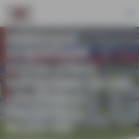
PERSONAS
UZŅEMŠANA
PAŠVALDĪBAS
DZĪVOJAMO TELPU
IZĪRĒŠANAS
PALĪDZĪBAS
REĢISTRĀ