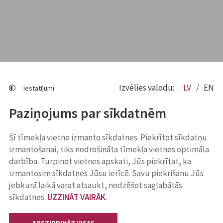
Izvēlies valodu:
LV
EN
Iestatījumi
Paziņojums par sīkdatnēm
Šī tīmekļa vietne izmanto sīkdatnes. Piekrītot sīkdatņu
izmantošanai, tiks nodrošināta tīmekļa vietnes optimāla
darbība. Turpinot vietnes apskati, Jūs piekrītat, ka
izmantosim sīkdatnes Jūsu ierīcē. Savu piekrišanu Jūs
jebkurā laikā varat atsaukt, nodzēšot saglabātās
sīkdatnes.
UZZINĀT VAIRĀK
.