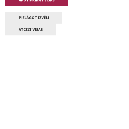
APSTIPRINĀT VISAS
PIELĀGOT IZVĒLI
ATCELT VISAS
Kontakti
Jelgavas valstpilsētas pašvaldība
Lielā iela 11, Jelgava, LV-3001
+371 63005522
pasts@jelgava.lv