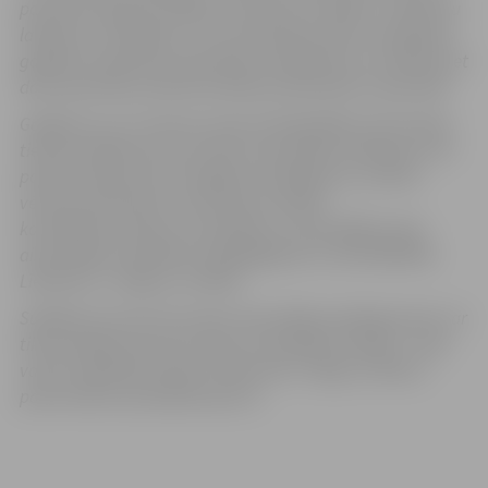
pamatotu lūgumu piekļūt Jūsu personu datiem, veikt datu
labošanu vai dzēšanu, vai normatīvajos aktos noteiktajos
gadījumos lūgt datu apstrādes ierobežošanu vai iebilst pret
datu apstrādi, ja tiek konstatēta prettiesiska to apstrāde.
Gadījumos, ja ir interese saņemt detalizētāku informāciju,
tiek konstatēti personas datu aizsardzības pārkāpumi vai
pastāv aizdomas par iespējamu pārkāpumu, aicinām
vērsties pie Pārziņa, izmantojot norādīto
kontaktinformāciju vai sazināties ar pašvaldības datu
aizsardzības speciālistu (dati@jelgava.lv, tālr.63005444,
Lielā iela 11, Jelgava, LV-3001).
Sūdzības par personas datu aizsardzības pārkāpumiem var
tikt iesniegtas personas datu uzraudzības iestādei – Datu
valsts inspekcijai (adrese: Elijas iela 17, Rīga, LV-1050, e-
pasta adrese: pasts@dvi.gov.lv
).