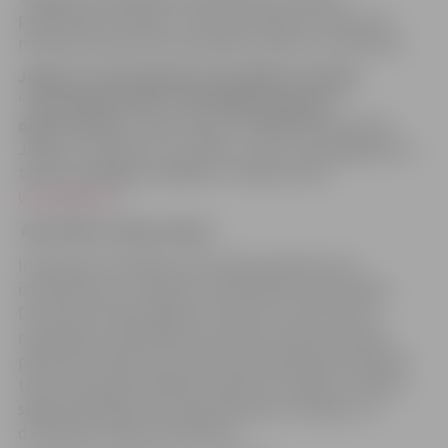
pašvaldības iestādes, struktūrvienības personā, kas
nosaka personas datu apstrādes nolūkus un līdzekļus.
Jelgavas valstspilsētas pašvaldības iestādes
“Centrālā pārvalde” Pašvaldības īpašumu
departaments
, reģistrācijas Nr.90000042516, adrese:
Jelgava, Lielā iela 11, LV-3001, e-pasts: pasts@jelgava.lv,
tālrunis: 63005481, 63005503, tīmekļa vietne:
www.jelgava.lv
.
Apstrādes nolūks/mērķis
Iesniegumā norādītās informācijas pārbaude un
izmantošana, lai Jelgavas valstspilsētas pašvaldības
Dzīvokļu komisija pieņemtu lēmumu par personas
reģistrēšanu pašvaldības dzīvojamo telpu apmaiņas
palīdzības reģistrā/ atsavināmo pašvaldības dzīvojamo
telpu apmaiņas palīdzības reģistrā, lai iegūtu tiesības
slēgt pašvaldības dzīvojamās telpas īres līgumu ar
dzīvojamās mājas pārvaldnieku.