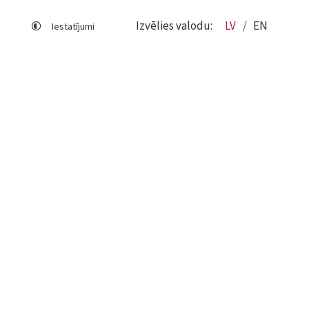
Izvēlies valodu:
LV
EN
Iestatījumi
Lapas karte
Viegli lasīt
Sociālo mediju lietošana
Sīkdatņu izmantošana