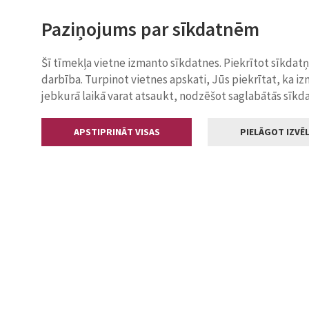
Paziņojums par sīkdatnēm
Šī tīmekļa vietne izmanto sīkdatnes. Piekrītot sīkdat
darbība. Turpinot vietnes apskati, Jūs piekrītat, ka i
jebkurā laikā varat atsaukt, nodzēšot saglabātās sīkd
APSTIPRINĀT VISAS
PIELĀGOT IZVĒL
Kontakti
Jelgavas valstp
Lielā iela 11
+371 630055