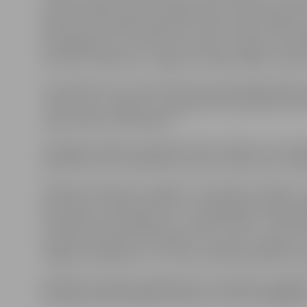
administrācijas Klientu apkalpošanas centrā Jelgavā, L
jāiesniedz atsevišķā aploksnē), iesūtot elektroniski p
pasts@jelgava.lv vai nosūtot pa pastu Jelgavas valsts
centram, Lielā iela 11, Jelgava, LV-3001, datētu ar past
Uz aploksnes vai e-pasta vēstules aprakstā jānorāda: 
“Konkursam “Jelgavas valstspilsētas pašvaldības līd
organizācijām 2025. gadam””.
Iesniegtie projektu pieteikumi tiks izskatīti un rezultā
pieteikumi, kuri neatbildīs konkursa nolikumam, tālāk
Projektu pieteikumu sagatavo, izmantojot veidlapu “J
biedrībām, nodibinājumiem un reliģiskajām organizāci
tīmekļvietnē www.jelgava.lv, sadaļā “Pilsēta”, “Sabie
(projekta pieteikuma veidlapu var saņemt Jelgavas va
Jelgavā, Lielajā ielā 11, 131. kab., iepriekš piesakoties
Neskaidru jautājumu gadījumā var sazināties ar Biedrī
komisijas sekretāri Baibu Andersoni, tālrunis 63005580