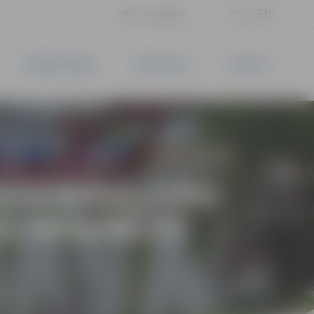
LV
EN
Iestatījumi
UZŅĒMĒJDARBĪBA
PAKALPOJUMI
KONTAKTI
 NODIBINĀJUMU
TA PROJEKTU