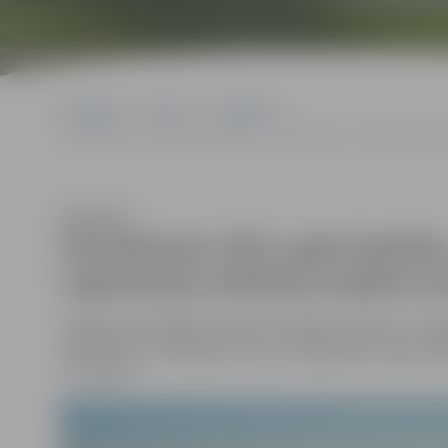
Sākumlapa
Pilsēta
Sabiedrība
Pieteikšanās 2025. gada biedrību, nodibinājumu un reliģisko orga
Klausīties
Pieteikšanās 2025. gada biedrīb
organizāciju atbalsta projektu 
Jelgavas pašvaldība izsludina projektu konkursu “Jel
biedrībām, nodibinājumiem un reliģiskajām organizāci
17. aprīlim.