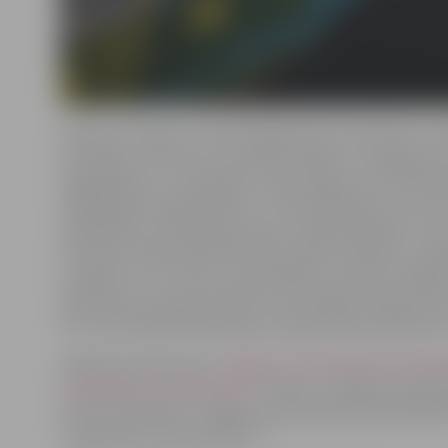
Konkursa mērķis ir sekmēt jelgavnieku aktivitāti un p
attīstības, kultūras un sociālo jautājumu risināšanā, v
saglabāšanos un sadarbību starp Jelgavas valstspils
reliģiskajām organizācijām. Uz līdzfinansējumu var pre
Republikas normatīvajos aktos noteiktā kārtībā, veic 
teritorijā, atbalstāmā aktivitāte atbilst biedrību, nod
nodokļu un citu valsts vai pašvaldību noteikto obligā
piemērotas starptautiskās vai nacionālās sankcijas vai
ES vai Ziemeļatlantijas līguma organizācijas dalībvalst
Atbilstoši nolikumam
“Jelgavas valstspilsētas pašva
reliģiskajām organizācijām”
(izdots ar Jelgavas valsts
Nr.1/21 “Nolikums “Jelgavas valstspilsētas pašvaldīb
reliģiskajām organizācijām””):