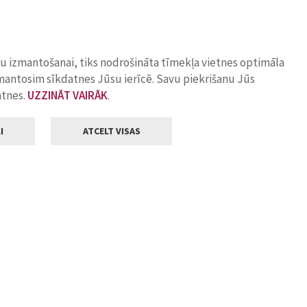
ņu izmantošanai, tiks nodrošināta tīmekļa vietnes optimāla
zmantosim sīkdatnes Jūsu ierīcē. Savu piekrišanu Jūs
atnes.
UZZINĀT VAIRĀK
.
I
ATCELT VISAS
Klientu apkalpošana
ilsētas pašvaldība
Darba laiks
, Jelgava, LV-3001
Pirmdienās
8.00 - 18.00
Otrdienās
8.00 - 17.00
22