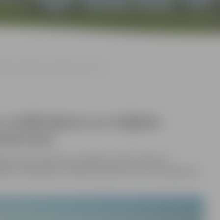
nizāciju atbalsta projektu konkursam
u, nodibinājumu un reliģisko
konkursam
gavas valstspilsētas pašvaldības līdzfinansējums
jām” 2025. gadam. Projekta pieteikumus var iesniegt līdz