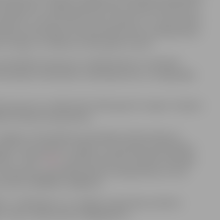
ielajā ielā 11, slēgtā aploksnē (katrs projekta pieteikums
arakstītu ar drošu elektronisku parakstu uz e-pasta adresi
pilsētas pašvaldības administrācijas Klientu apkalpošanas
a zīmogu, ne vēlāku par 2025. gada 24. aprīli.
iesniedzēja nosaukums, juridiskā adrese un adresāts
zfinansējums biedrībām, nodibinājumiem un reliģiskajām
ti paziņoti ne vēlāk kā līdz 2025. gada 19. maijam. Projektu
ā vērtēšanā nepiedalīsies.
elgavas valstspilsētas pašvaldības līdzfinansējums
jām”, kas publicēta Jelgavas valstspilsētas pašvaldības
drība”, “NVO”
ŠEIT
, ievērojot iepriekš norādītās vadlīnijas
lstspilsētas pašvaldības Klientu apkalpošanas centrā
 pa tālruni 63005522, 63005537).
bu, nodibinājumu un reliģisko organizāciju atbalsta
, e-pasts: baiba.andersone@jelgava.lv.