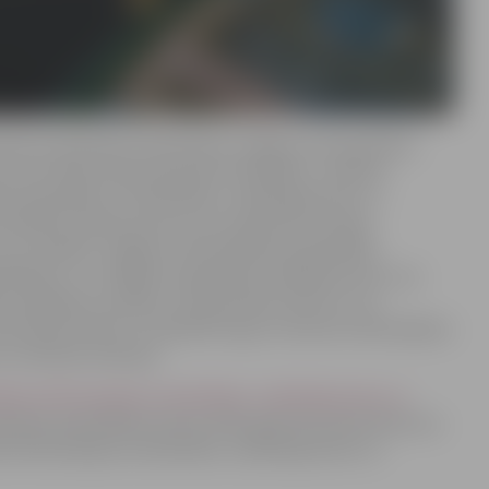
ersonu apvienību iesaistīšanos Jelgavas valstspilsētas
eicinot iedzīvotāju pilsonisko līdzdalību, tradīciju
ētas pašvaldību un biedrībām, nodibinājumiem un
tendēt juridiska persona, kas reģistrēta Latvijas
savu darbību Jelgavas valstspilsētas pašvaldības
ibinājumu un reliģisko organizāciju darbības jomai, nav
to maksājumu parādu, kas pārsniedz 150 eiro, nav
 būtiskas finanšu un kapitāla tirgus intereses ietekmējošas
s noteiktās sankcijas.
ldības līdzfinansējums biedrībām, nodibinājumiem un
pilsētas pašvaldības domes 2025. gada 30. janvāra lēmumu
as līdzfinansējums biedrībām, nodibinājumiem un