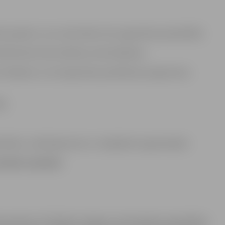
 projektu, kuru aktivitātes tiks organizētas pašvaldībā;
iāltehnisko bāzi darbības nodrošināšanai;
 veicināšanas un saturīga laika pavadīšanas programmas
ā;
drībām, nodibinājumiem un reliģiskām organizācijām.
cijām nepiešķir:
ļa pulksten 15 klātienē Jelgavas valstspilsētas pašvaldības