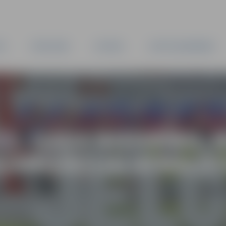
TA
PAŠVALDĪBA
IESTĀDES
KAPITĀLSABIEDRĪBAS
25. GADA BIEDRĪBU,
GANIZĀCIJU ATBALS