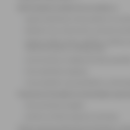
līdzfinansējumu projekta ietvaros piešķir, ja:
organizē sabiedriskas nozīmes pasākumu vai realizē
labiekārto vidi un infrastruktūru, pilnveido mater
atbalsta sociālās, kultūras, izglītības, veselības
atbilstoši interesēm un mērķa grupām;
veicina iniciatīvas un dažādas aktivitātes pašvaldīb
īsteno sabiedrības integrāciju;
veicina sadarbību starp pašvaldībām un citām bie
Programmas finansējumu nevalstiskajām organizā
nekustamā īpašuma iegādei;
politisko vai militāro programmu īstenošanai.
Projektu pieteikumi jāiesniedz līdz 2025. gada 17. aprī