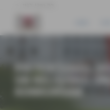
18.2 °C, 3.2 m/s, 73 %
JAUNUMI
PILSĒ
PIETEIKŠANĀS 20
UN RELIĢISKO OR
KONKURSAM