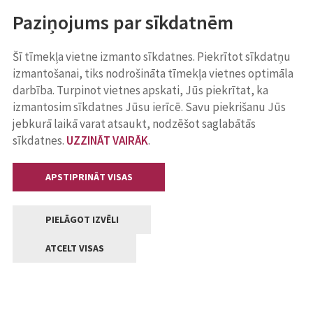
Paziņojums par sīkdatnēm
Šī tīmekļa vietne izmanto sīkdatnes. Piekrītot sīkdatņu
izmantošanai, tiks nodrošināta tīmekļa vietnes optimāla
darbība. Turpinot vietnes apskati, Jūs piekrītat, ka
izmantosim sīkdatnes Jūsu ierīcē. Savu piekrišanu Jūs
jebkurā laikā varat atsaukt, nodzēšot saglabātās
sīkdatnes.
UZZINĀT VAIRĀK
.
APSTIPRINĀT VISAS
PIELĀGOT IZVĒLI
ATCELT VISAS