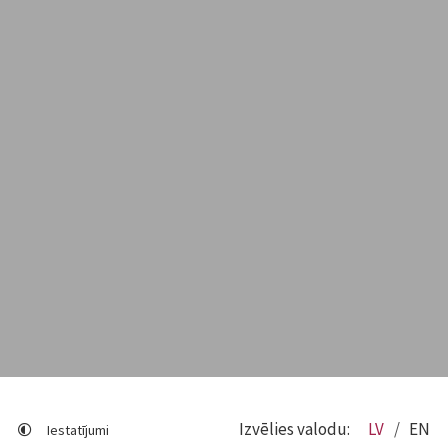
Izvēlies valodu:
LV
EN
Iestatījumi