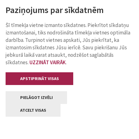
Paziņojums par sīkdatnēm
Šī tīmekļa vietne izmanto sīkdatnes. Piekrītot sīkdatņu
izmantošanai, tiks nodrošināta tīmekļa vietnes optimāla
darbība. Turpinot vietnes apskati, Jūs piekrītat, ka
izmantosim sīkdatnes Jūsu ierīcē. Savu piekrišanu Jūs
jebkurā laikā varat atsaukt, nodzēšot saglabātās
sīkdatnes.
UZZINĀT VAIRĀK
.
APSTIPRINĀT VISAS
PIELĀGOT IZVĒLI
ATCELT VISAS