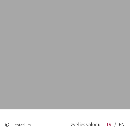
Izvēlies valodu:
LV
EN
Iestatījumi