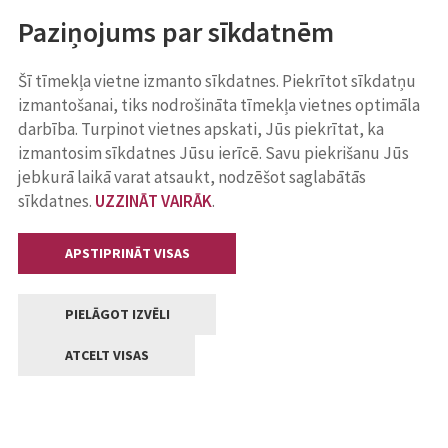
Paziņojums par sīkdatnēm
Šī tīmekļa vietne izmanto sīkdatnes. Piekrītot sīkdatņu
izmantošanai, tiks nodrošināta tīmekļa vietnes optimāla
darbība. Turpinot vietnes apskati, Jūs piekrītat, ka
izmantosim sīkdatnes Jūsu ierīcē. Savu piekrišanu Jūs
jebkurā laikā varat atsaukt, nodzēšot saglabātās
sīkdatnes.
UZZINĀT VAIRĀK
.
APSTIPRINĀT VISAS
PIELĀGOT IZVĒLI
ATCELT VISAS