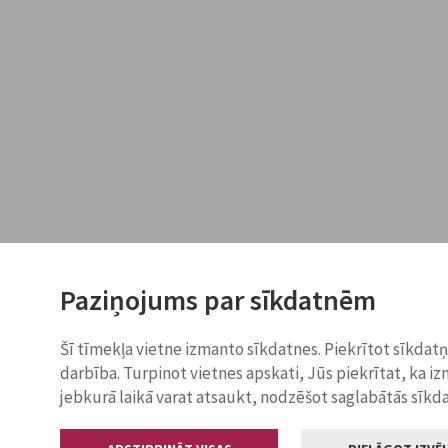
Paziņojums par sīkdatnēm
Šī tīmekļa vietne izmanto sīkdatnes. Piekrītot sīkdat
darbība. Turpinot vietnes apskati, Jūs piekrītat, ka i
jebkurā laikā varat atsaukt, nodzēšot saglabātās sīkd