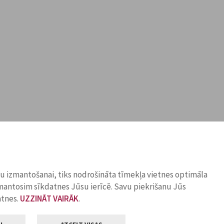
ņu izmantošanai, tiks nodrošināta tīmekļa vietnes optimāla
zmantosim sīkdatnes Jūsu ierīcē. Savu piekrišanu Jūs
atnes.
UZZINĀT VAIRĀK
.