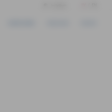
LV
EN
Iestatījumi
UZŅĒMĒJDARBĪBA
PAKALPOJUMI
KONTAKTI