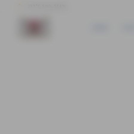
23.3 °C, 5 m/s, 54.4 %
JAUNUMI
PILSĒ