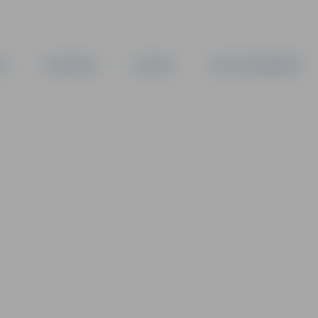
TA
PAŠVALDĪBA
IESTĀDES
KAPITĀLSABIEDRĪBAS