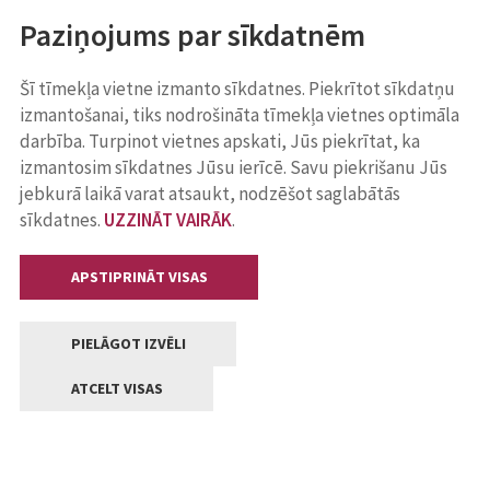
Paziņojums par sīkdatnēm
Šī tīmekļa vietne izmanto sīkdatnes. Piekrītot sīkdatņu
izmantošanai, tiks nodrošināta tīmekļa vietnes optimāla
darbība. Turpinot vietnes apskati, Jūs piekrītat, ka
izmantosim sīkdatnes Jūsu ierīcē. Savu piekrišanu Jūs
jebkurā laikā varat atsaukt, nodzēšot saglabātās
sīkdatnes.
UZZINĀT VAIRĀK
.
APSTIPRINĀT VISAS
PIELĀGOT IZVĒLI
ATCELT VISAS