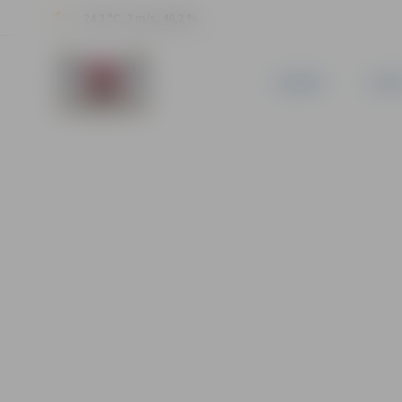
24.3 °C, 3 m/s, 46.2 %
JAUNUMI
PILSĒ