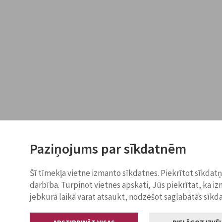
Paziņojums par sīkdatnēm
Šī tīmekļa vietne izmanto sīkdatnes. Piekrītot sīkdat
darbība. Turpinot vietnes apskati, Jūs piekrītat, ka i
jebkurā laikā varat atsaukt, nodzēšot saglabātās sīkd