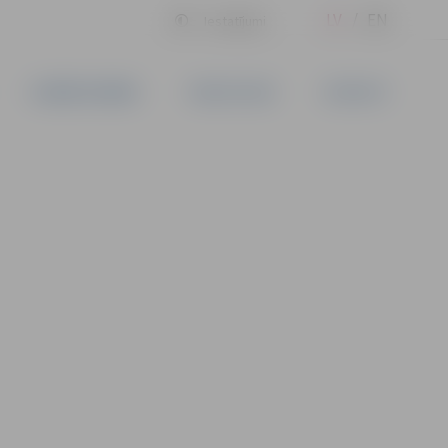
LV
EN
Iestatījumi
UZŅĒMĒJDARBĪBA
PAKALPOJUMI
KONTAKTI