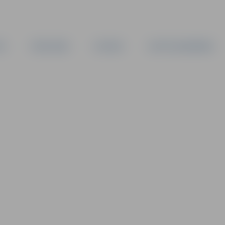
TA
PAŠVALDĪBA
IESTĀDES
KAPITĀLSABIEDRĪBAS