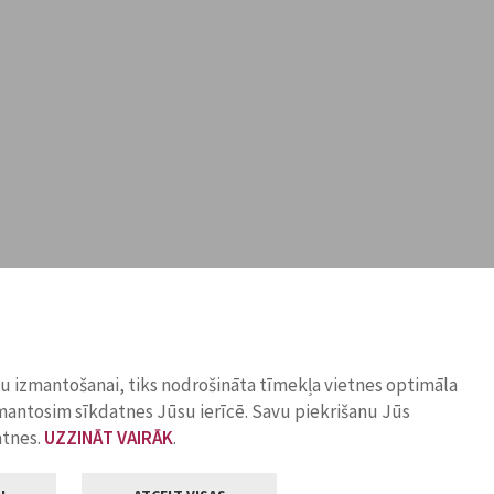
ņu izmantošanai, tiks nodrošināta tīmekļa vietnes optimāla
zmantosim sīkdatnes Jūsu ierīcē. Savu piekrišanu Jūs
atnes.
UZZINĀT VAIRĀK
.