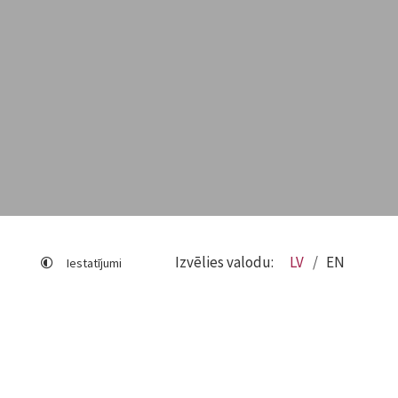
Izvēlies valodu:
LV
EN
Iestatījumi