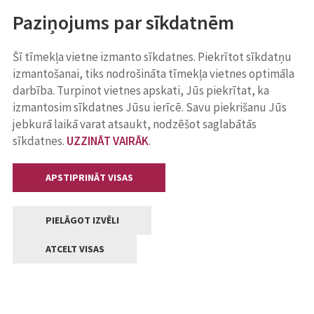
Paziņojums par sīkdatnēm
Šī tīmekļa vietne izmanto sīkdatnes. Piekrītot sīkdatņu
izmantošanai, tiks nodrošināta tīmekļa vietnes optimāla
darbība. Turpinot vietnes apskati, Jūs piekrītat, ka
izmantosim sīkdatnes Jūsu ierīcē. Savu piekrišanu Jūs
jebkurā laikā varat atsaukt, nodzēšot saglabātās
sīkdatnes.
UZZINĀT VAIRĀK
.
APSTIPRINĀT VISAS
PIELĀGOT IZVĒLI
ATCELT VISAS