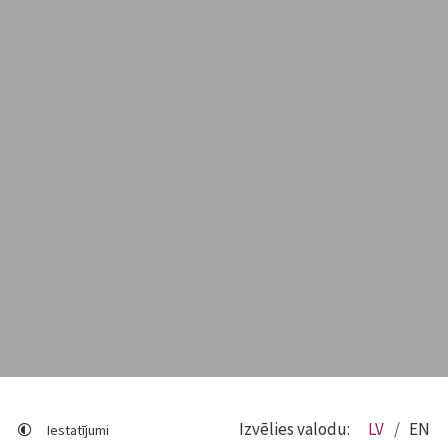
Izvēlies valodu:
LV
EN
Iestatījumi