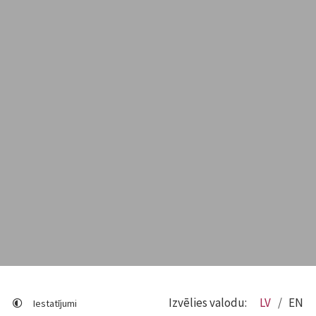
Izvēlies valodu:
LV
EN
Iestatījumi