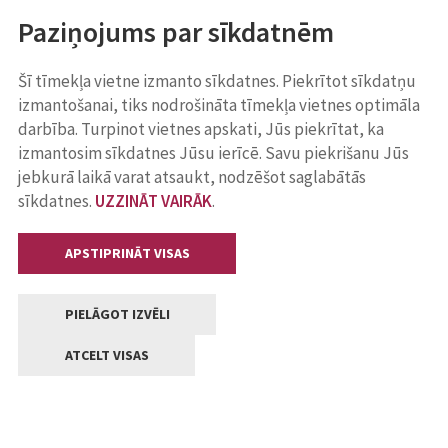
Paziņojums par sīkdatnēm
Šī tīmekļa vietne izmanto sīkdatnes. Piekrītot sīkdatņu
izmantošanai, tiks nodrošināta tīmekļa vietnes optimāla
darbība. Turpinot vietnes apskati, Jūs piekrītat, ka
izmantosim sīkdatnes Jūsu ierīcē. Savu piekrišanu Jūs
jebkurā laikā varat atsaukt, nodzēšot saglabātās
sīkdatnes.
UZZINĀT VAIRĀK
.
APSTIPRINĀT VISAS
PIELĀGOT IZVĒLI
ATCELT VISAS