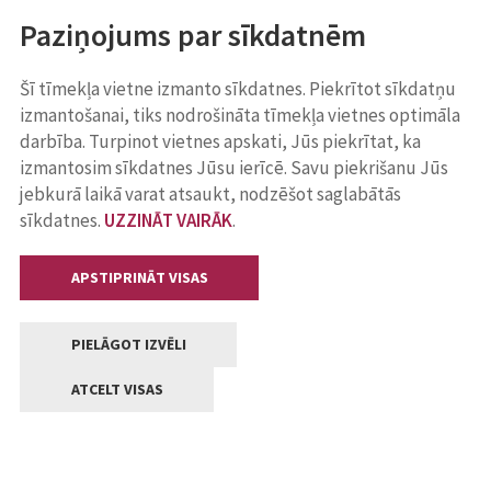
Paziņojums par sīkdatnēm
Šī tīmekļa vietne izmanto sīkdatnes. Piekrītot sīkdatņu
izmantošanai, tiks nodrošināta tīmekļa vietnes optimāla
darbība. Turpinot vietnes apskati, Jūs piekrītat, ka
izmantosim sīkdatnes Jūsu ierīcē. Savu piekrišanu Jūs
jebkurā laikā varat atsaukt, nodzēšot saglabātās
sīkdatnes.
UZZINĀT VAIRĀK
.
APSTIPRINĀT VISAS
PIELĀGOT IZVĒLI
ATCELT VISAS