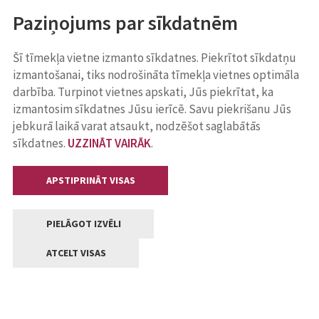
Paziņojums par sīkdatnēm
Šī tīmekļa vietne izmanto sīkdatnes. Piekrītot sīkdatņu
izmantošanai, tiks nodrošināta tīmekļa vietnes optimāla
darbība. Turpinot vietnes apskati, Jūs piekrītat, ka
izmantosim sīkdatnes Jūsu ierīcē. Savu piekrišanu Jūs
jebkurā laikā varat atsaukt, nodzēšot saglabātās
sīkdatnes.
UZZINĀT VAIRĀK
.
APSTIPRINĀT VISAS
PIELĀGOT IZVĒLI
ATCELT VISAS