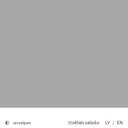
Izvēlies valodu:
LV
EN
Iestatījumi