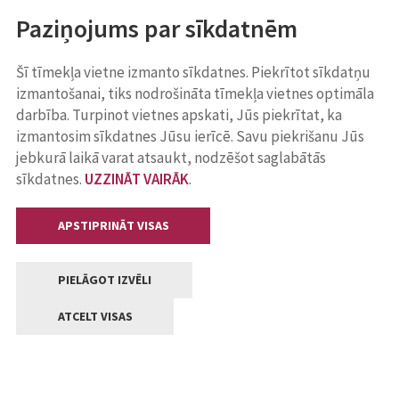
Paziņojums par sīkdatnēm
Šī tīmekļa vietne izmanto sīkdatnes. Piekrītot sīkdatņu
izmantošanai, tiks nodrošināta tīmekļa vietnes optimāla
darbība. Turpinot vietnes apskati, Jūs piekrītat, ka
izmantosim sīkdatnes Jūsu ierīcē. Savu piekrišanu Jūs
jebkurā laikā varat atsaukt, nodzēšot saglabātās
sīkdatnes.
UZZINĀT VAIRĀK
.
APSTIPRINĀT VISAS
PIELĀGOT IZVĒLI
ATCELT VISAS