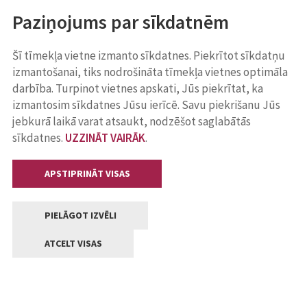
Paziņojums par sīkdatnēm
Šī tīmekļa vietne izmanto sīkdatnes. Piekrītot sīkdatņu
izmantošanai, tiks nodrošināta tīmekļa vietnes optimāla
darbība. Turpinot vietnes apskati, Jūs piekrītat, ka
izmantosim sīkdatnes Jūsu ierīcē. Savu piekrišanu Jūs
jebkurā laikā varat atsaukt, nodzēšot saglabātās
sīkdatnes.
UZZINĀT VAIRĀK
.
APSTIPRINĀT VISAS
PIELĀGOT IZVĒLI
ATCELT VISAS