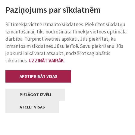
Paziņojums par sīkdatnēm
Šī tīmekļa vietne izmanto sīkdatnes. Piekrītot sīkdatņu
izmantošanai, tiks nodrošināta tīmekļa vietnes optimāla
darbība. Turpinot vietnes apskati, Jūs piekrītat, ka
izmantosim sīkdatnes Jūsu ierīcē. Savu piekrišanu Jūs
jebkurā laikā varat atsaukt, nodzēšot saglabātās
sīkdatnes.
UZZINĀT VAIRĀK
.
APSTIPRINĀT VISAS
PIELĀGOT IZVĒLI
ATCELT VISAS