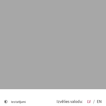
Izvēlies valodu:
LV
EN
Iestatījumi