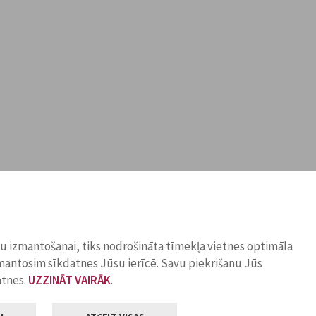
ņu izmantošanai, tiks nodrošināta tīmekļa vietnes optimāla
zmantosim sīkdatnes Jūsu ierīcē. Savu piekrišanu Jūs
atnes.
UZZINĀT VAIRĀK
.