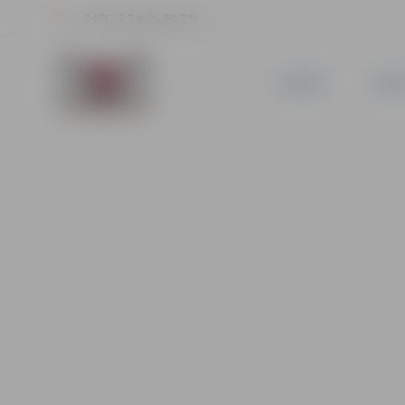
24 °C, 2.5 m/s, 50.7 %
JAUNUMI
PILSĒ