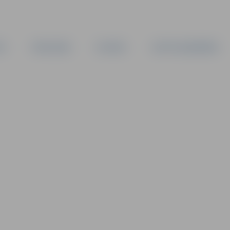
TA
PAŠVALDĪBA
IESTĀDES
KAPITĀLSABIEDRĪBAS