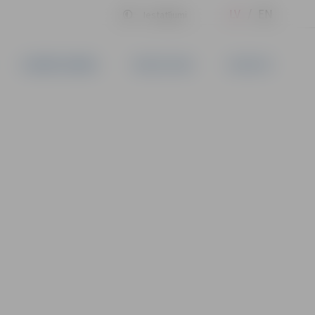
LV
EN
Iestatījumi
UZŅĒMĒJDARBĪBA
PAKALPOJUMI
KONTAKTI