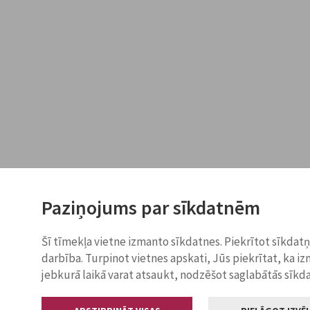
Paziņojums par sīkdatnēm
Šī tīmekļa vietne izmanto sīkdatnes. Piekrītot sīkdat
darbība. Turpinot vietnes apskati, Jūs piekrītat, ka i
jebkurā laikā varat atsaukt, nodzēšot saglabātās sīkd