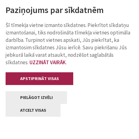
Paziņojums par sīkdatnēm
Šī tīmekļa vietne izmanto sīkdatnes. Piekrītot sīkdatņu
izmantošanai, tiks nodrošināta tīmekļa vietnes optimāla
darbība. Turpinot vietnes apskati, Jūs piekrītat, ka
izmantosim sīkdatnes Jūsu ierīcē. Savu piekrišanu Jūs
jebkurā laikā varat atsaukt, nodzēšot saglabātās
sīkdatnes.
UZZINĀT VAIRĀK
.
APSTIPRINĀT VISAS
PIELĀGOT IZVĒLI
ATCELT VISAS