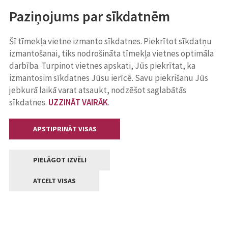
Paziņojums par sīkdatnēm
Šī tīmekļa vietne izmanto sīkdatnes. Piekrītot sīkdatņu
izmantošanai, tiks nodrošināta tīmekļa vietnes optimāla
darbība. Turpinot vietnes apskati, Jūs piekrītat, ka
izmantosim sīkdatnes Jūsu ierīcē. Savu piekrišanu Jūs
jebkurā laikā varat atsaukt, nodzēšot saglabātās
sīkdatnes.
UZZINĀT VAIRĀK
.
APSTIPRINĀT VISAS
PIELĀGOT IZVĒLI
ATCELT VISAS