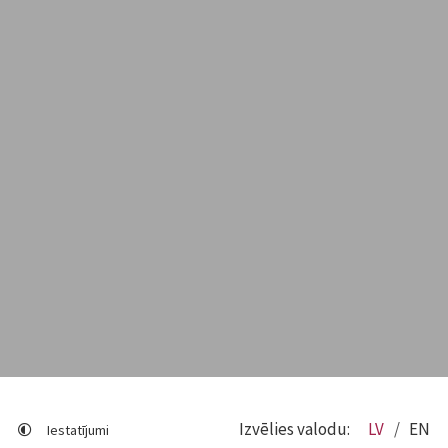
Izvēlies valodu:
LV
EN
Iestatījumi