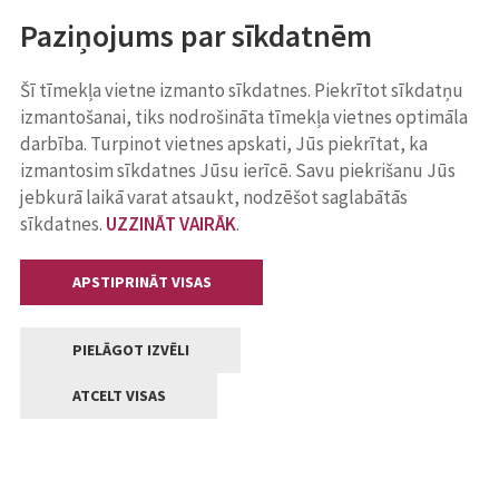
Paziņojums par sīkdatnēm
Šī tīmekļa vietne izmanto sīkdatnes. Piekrītot sīkdatņu
izmantošanai, tiks nodrošināta tīmekļa vietnes optimāla
darbība. Turpinot vietnes apskati, Jūs piekrītat, ka
izmantosim sīkdatnes Jūsu ierīcē. Savu piekrišanu Jūs
jebkurā laikā varat atsaukt, nodzēšot saglabātās
sīkdatnes.
UZZINĀT VAIRĀK
.
APSTIPRINĀT VISAS
PIELĀGOT IZVĒLI
ATCELT VISAS