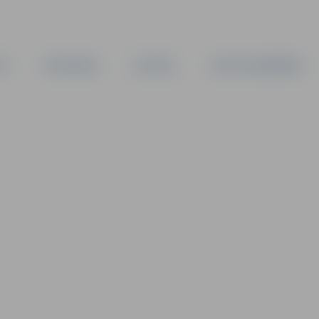
TA
PAŠVALDĪBA
IESTĀDES
KAPITĀLSABIEDRĪBAS