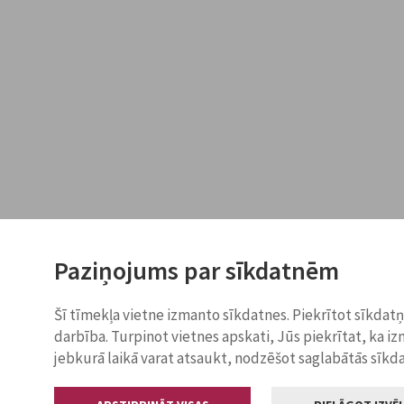
Paziņojums par sīkdatnēm
Šī tīmekļa vietne izmanto sīkdatnes. Piekrītot sīkdat
darbība. Turpinot vietnes apskati, Jūs piekrītat, ka i
jebkurā laikā varat atsaukt, nodzēšot saglabātās sīkd