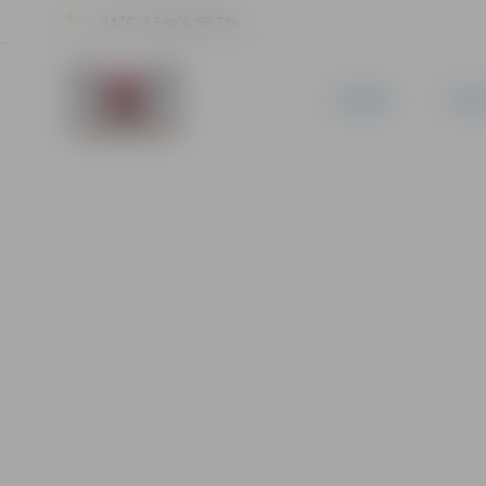
24 °C, 2.5 m/s, 50.7 %
JAUNUMI
PILSĒ