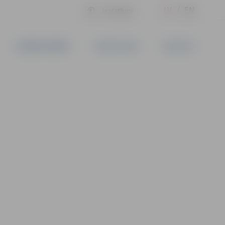
LV
EN
Iestatījumi
UZŅĒMĒJDARBĪBA
PAKALPOJUMI
KONTAKTI