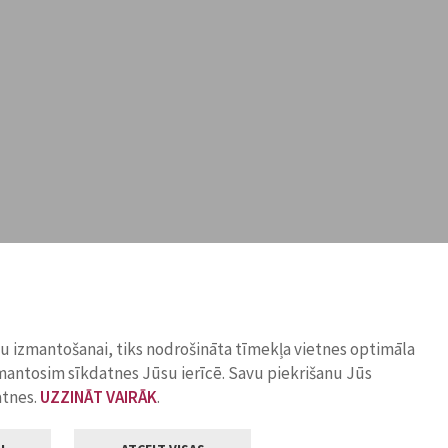
ņu izmantošanai, tiks nodrošināta tīmekļa vietnes optimāla
zmantosim sīkdatnes Jūsu ierīcē. Savu piekrišanu Jūs
atnes.
UZZINĀT VAIRĀK
.