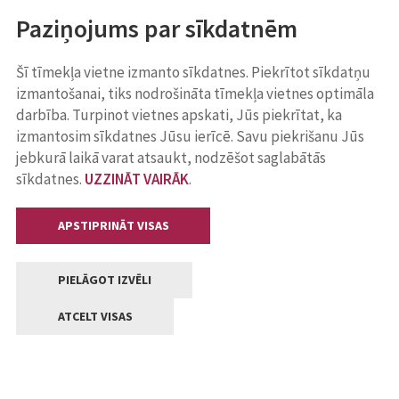
Paziņojums par sīkdatnēm
Šī tīmekļa vietne izmanto sīkdatnes. Piekrītot sīkdatņu
izmantošanai, tiks nodrošināta tīmekļa vietnes optimāla
darbība. Turpinot vietnes apskati, Jūs piekrītat, ka
izmantosim sīkdatnes Jūsu ierīcē. Savu piekrišanu Jūs
jebkurā laikā varat atsaukt, nodzēšot saglabātās
sīkdatnes.
UZZINĀT VAIRĀK
.
APSTIPRINĀT VISAS
PIELĀGOT IZVĒLI
ATCELT VISAS