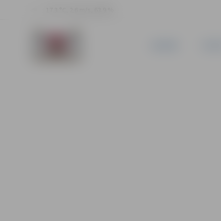
17.3 °C, 2.6 m/s, 63.9 %
JAUNUMI
PILSĒ