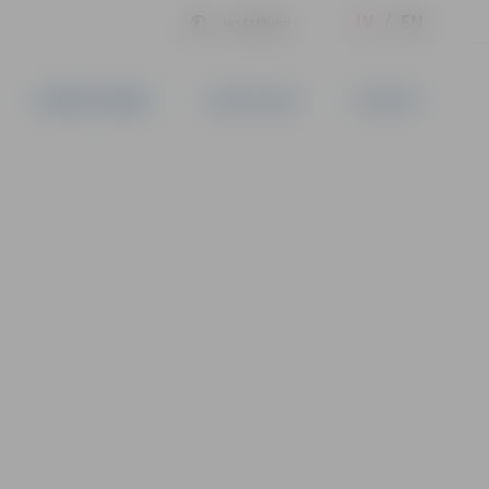
LV
EN
Iestatījumi
UZŅĒMĒJDARBĪBA
PAKALPOJUMI
KONTAKTI