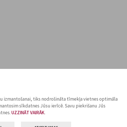
ņu izmantošanai, tiks nodrošināta tīmekļa vietnes optimāla
zmantosim sīkdatnes Jūsu ierīcē. Savu piekrišanu Jūs
atnes.
UZZINĀT VAIRĀK
.