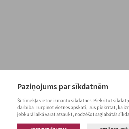
Paziņojums par sīkdatnēm
Šī tīmekļa vietne izmanto sīkdatnes. Piekrītot sīkdat
darbība. Turpinot vietnes apskati, Jūs piekrītat, ka i
jebkurā laikā varat atsaukt, nodzēšot saglabātās sīkd