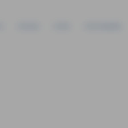
TA
PAŠVALDĪBA
IESTĀDES
KAPITĀLSABIEDRĪBAS