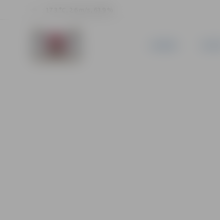
17.3 °C, 2.6 m/s, 63.9 %
JAUNUMI
PILSĒ