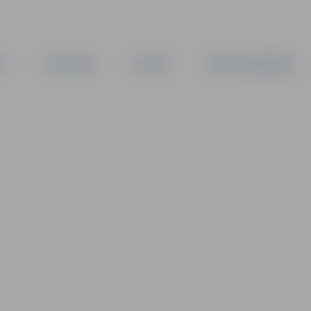
TA
PAŠVALDĪBA
IESTĀDES
KAPITĀLSABIEDRĪBAS