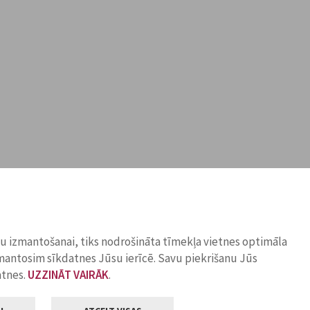
ņu izmantošanai, tiks nodrošināta tīmekļa vietnes optimāla
zmantosim sīkdatnes Jūsu ierīcē. Savu piekrišanu Jūs
atnes.
UZZINĀT VAIRĀK
.