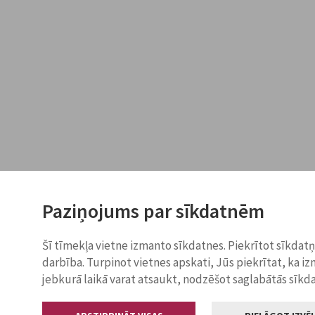
Paziņojums par sīkdatnēm
Šī tīmekļa vietne izmanto sīkdatnes. Piekrītot sīkdat
darbība. Turpinot vietnes apskati, Jūs piekrītat, ka i
jebkurā laikā varat atsaukt, nodzēšot saglabātās sīkd