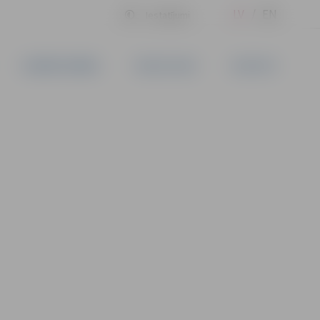
LV
EN
Iestatījumi
UZŅĒMĒJDARBĪBA
PAKALPOJUMI
KONTAKTI