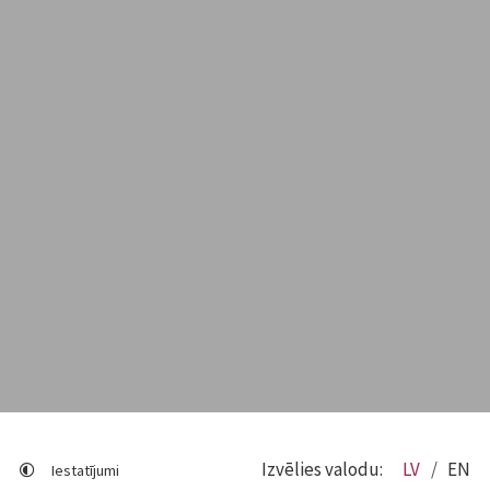
Izvēlies valodu:
LV
EN
Iestatījumi