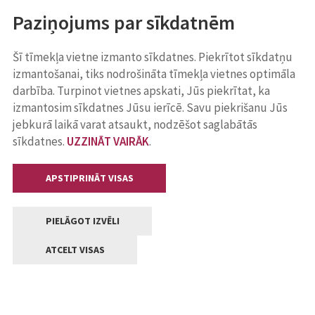
Paziņojums par sīkdatnēm
Šī tīmekļa vietne izmanto sīkdatnes. Piekrītot sīkdatņu
izmantošanai, tiks nodrošināta tīmekļa vietnes optimāla
darbība. Turpinot vietnes apskati, Jūs piekrītat, ka
izmantosim sīkdatnes Jūsu ierīcē. Savu piekrišanu Jūs
jebkurā laikā varat atsaukt, nodzēšot saglabātās
sīkdatnes.
UZZINĀT VAIRĀK
.
APSTIPRINĀT VISAS
PIELĀGOT IZVĒLI
ATCELT VISAS