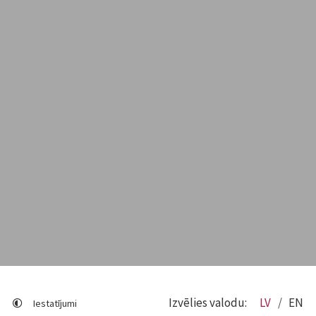
Izvēlies valodu:
LV
EN
Iestatījumi