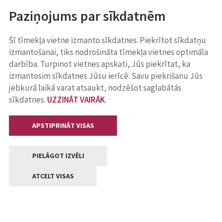
Paziņojums par sīkdatnēm
Šī tīmekļa vietne izmanto sīkdatnes. Piekrītot sīkdatņu
izmantošanai, tiks nodrošināta tīmekļa vietnes optimāla
darbība. Turpinot vietnes apskati, Jūs piekrītat, ka
izmantosim sīkdatnes Jūsu ierīcē. Savu piekrišanu Jūs
jebkurā laikā varat atsaukt, nodzēšot saglabātās
sīkdatnes.
UZZINĀT VAIRĀK
.
APSTIPRINĀT VISAS
PIELĀGOT IZVĒLI
ATCELT VISAS