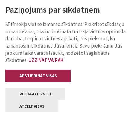
Paziņojums par sīkdatnēm
Šī tīmekļa vietne izmanto sīkdatnes. Piekrītot sīkdatņu
izmantošanai, tiks nodrošināta tīmekļa vietnes optimāla
darbība. Turpinot vietnes apskati, Jūs piekrītat, ka
izmantosim sīkdatnes Jūsu ierīcē. Savu piekrišanu Jūs
jebkurā laikā varat atsaukt, nodzēšot saglabātās
sīkdatnes.
UZZINĀT VAIRĀK
.
APSTIPRINĀT VISAS
PIELĀGOT IZVĒLI
ATCELT VISAS