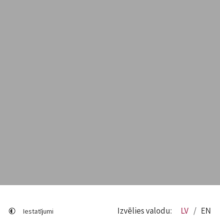
Izvēlies valodu:
LV
EN
Iestatījumi