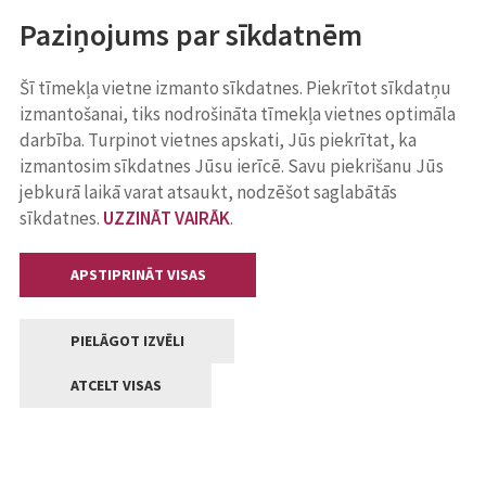
Paziņojums par sīkdatnēm
Šī tīmekļa vietne izmanto sīkdatnes. Piekrītot sīkdatņu
izmantošanai, tiks nodrošināta tīmekļa vietnes optimāla
darbība. Turpinot vietnes apskati, Jūs piekrītat, ka
izmantosim sīkdatnes Jūsu ierīcē. Savu piekrišanu Jūs
jebkurā laikā varat atsaukt, nodzēšot saglabātās
sīkdatnes.
UZZINĀT VAIRĀK
.
APSTIPRINĀT VISAS
PIELĀGOT IZVĒLI
ATCELT VISAS