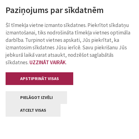
Paziņojums par sīkdatnēm
Šī tīmekļa vietne izmanto sīkdatnes. Piekrītot sīkdatņu
izmantošanai, tiks nodrošināta tīmekļa vietnes optimāla
darbība. Turpinot vietnes apskati, Jūs piekrītat, ka
izmantosim sīkdatnes Jūsu ierīcē. Savu piekrišanu Jūs
jebkurā laikā varat atsaukt, nodzēšot saglabātās
sīkdatnes.
UZZINĀT VAIRĀK
.
APSTIPRINĀT VISAS
PIELĀGOT IZVĒLI
ATCELT VISAS