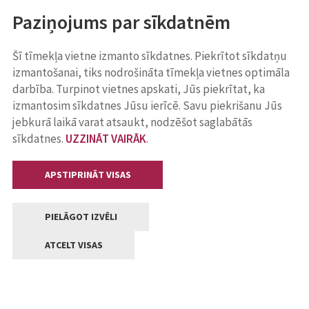
Paziņojums par sīkdatnēm
Šī tīmekļa vietne izmanto sīkdatnes. Piekrītot sīkdatņu
izmantošanai, tiks nodrošināta tīmekļa vietnes optimāla
darbība. Turpinot vietnes apskati, Jūs piekrītat, ka
izmantosim sīkdatnes Jūsu ierīcē. Savu piekrišanu Jūs
jebkurā laikā varat atsaukt, nodzēšot saglabātās
sīkdatnes.
UZZINĀT VAIRĀK
.
APSTIPRINĀT VISAS
PIELĀGOT IZVĒLI
ATCELT VISAS